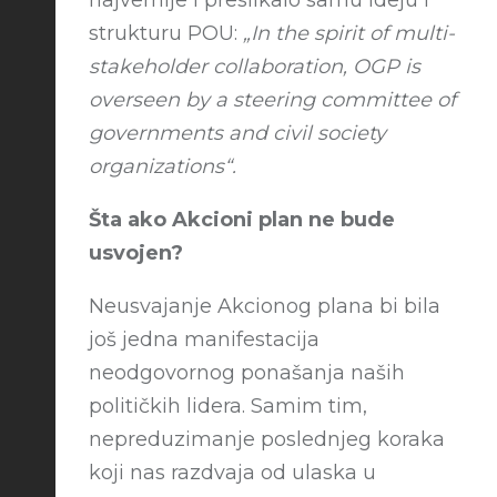
najvernije i preslikalo samu ideju i
strukturu POU:
„In the spirit of multi-
stakeholder collaboration, OGP is
overseen by a steering committee of
governments and civil society
organizations“.
Šta ako Akcioni plan ne bude
usvojen?
Neusvajanje Akcionog plana bi bila
još jedna manifestacija
neodgovornog ponašanja naših
političkih lidera. Samim tim,
nepreduzimanje poslednjeg koraka
koji nas razdvaja od ulaska u