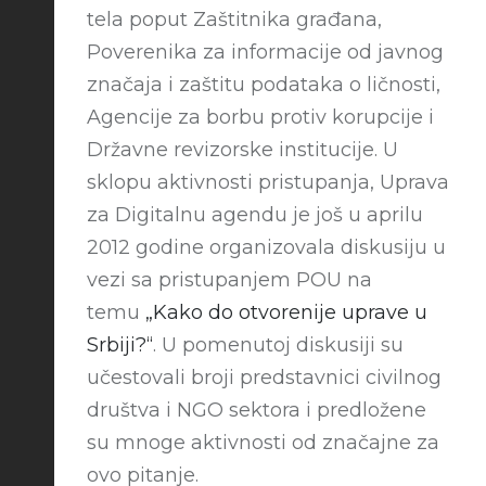
tela poput Zaštitnika građana,
Poverenika za informacije od javnog
značaja i zaštitu podataka o ličnosti,
Agencije za borbu protiv korupcije i
Državne revizorske institucije. U
sklopu aktivnosti pristupanja, Uprava
za Digitalnu agendu je još u aprilu
2012 godine organizovala diskusiju u
vezi sa pristupanjem POU na
temu
„Kako do otvorenije uprave u
Srbiji?“
. U pomenutoj diskusiji su
učestovali broji predstavnici civilnog
društva i NGO sektora i predložene
su mnoge aktivnosti od značajne za
ovo pitanje.