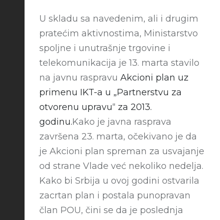
U skladu sa navedenim, ali i drugim
pratećim aktivnostima, Ministarstvo
spoljne i unutrašnje trgovine i
telekomunikacija je 13. marta stavilo
na javnu raspravu
Akcioni plan uz
primenu IKT-a u „Partnerstvu za
otvorenu upravu“ za 2013.
godinu.
Kako je javna rasprava
završena 23. marta, očekivano je da
je Akcioni plan spreman za usvajanje
od strane Vlade već nekoliko nedelja.
Kako bi Srbija u ovoj godini ostvarila
zacrtan plan i postala punopravan
član POU, čini se da je poslednja