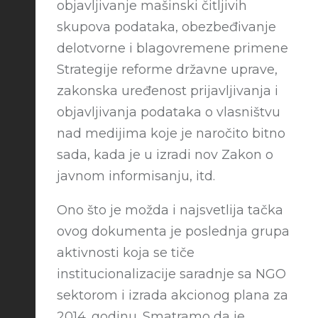
objavljivanje mašinski čitljivih
skupova podataka, obezbeđivanje
delotvorne i blagovremene primene
Strategije reforme državne uprave,
zakonska uređenost prijavljivanja i
objavljivanja podataka o vlasništvu
nad medijima koje je naročito bitno
sada, kada je u izradi nov Zakon o
javnom informisanju, itd.
Ono što je možda i najsvetlija tačka
ovog dokumenta je poslednja grupa
aktivnosti koja se tiče
institucionalizacije saradnje sa NGO
sektorom i izrada akcionog plana za
2014. godinu. Smatramo da je