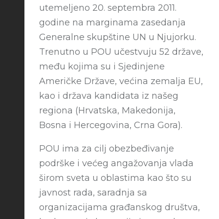
utemeljeno 20. septembra 2011.
godine na marginama zasedanja
Generalne skupštine UN u Njujorku.
Trenutno u POU učestvuju 52 države,
među kojima su i Sjedinjene
Američke Države, većina zemalja EU,
kao i država kandidata iz našeg
regiona (Hrvatska, Makedonija,
Bosna i Hercegovina, Crna Gora).
POU ima za cilj obezbeđivanje
podrške i većeg angažovanja vlada
širom sveta u oblastima kao što su
javnost rada, saradnja sa
organizacijama građanskog društva,