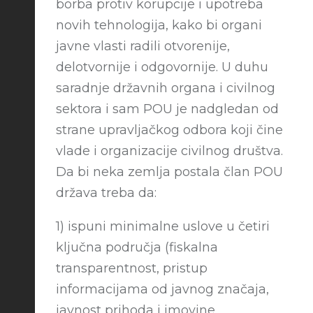
borba protiv korupcije i upotreba
novih tehnologija, kako bi organi
javne vlasti radili otvorenije,
delotvornije i odgovornije. U duhu
saradnje državnih organa i civilnog
sektora i sam POU je nadgledan od
strane upravljačkog odbora koji čine
vlade i organizacije civilnog društva.
Da bi neka zemlja postala član POU
država treba da:
1) ispuni minimalne uslove u četiri
ključna područja (fiskalna
transparentnost, pristup
informacijama od javnog značaja,
javnost prihoda i imovine