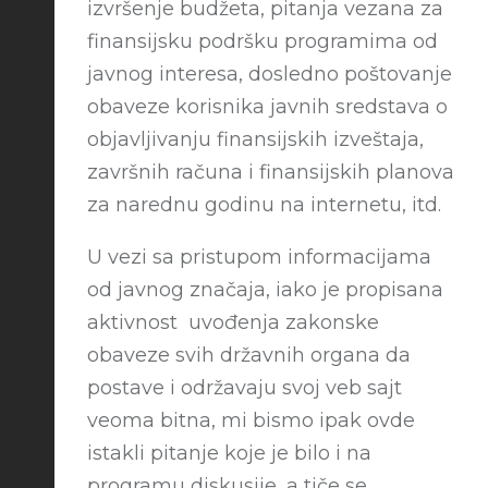
izvršenje budžeta, pitanja vezana za
finansijsku podršku programima od
javnog interesa, dosledno poštovanje
obaveze korisnika javnih sredstava o
objavljivanju finansijskih izveštaja,
završnih računa i finansijskih planova
za narednu godinu na internetu, itd.
U vezi sa pristupom informacijama
od javnog značaja, iako je propisana
aktivnost uvođenja zakonske
obaveze svih državnih organa da
postave i održavaju svoj veb sajt
veoma bitna, mi bismo ipak ovde
istakli pitanje koje je bilo i na
programu diskusije, a tiče se