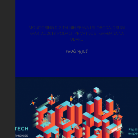
MONITORING DIGITALNIH PRAVA I SLOBODA, DRUGI
KVARTAL 2018: PODACI I PRIVATNOST GRAĐANA NA
UDARU
PROČITAJ JOŠ