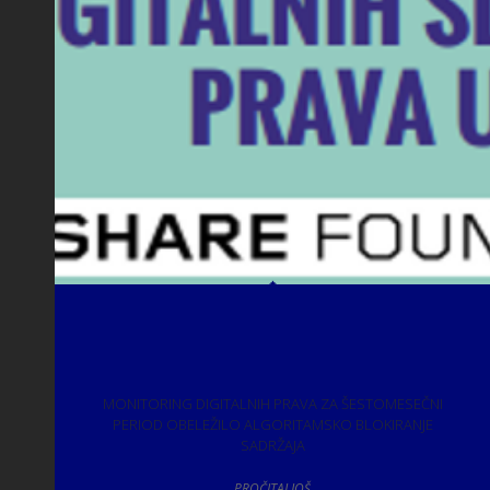
MONITORING DIGITALNIH PRAVA ZA ŠESTOMESEČNI
PERIOD OBELEŽILO ALGORITAMSKO BLOKIRANJE
SADRŽAJA
PROČITAJ JOŠ