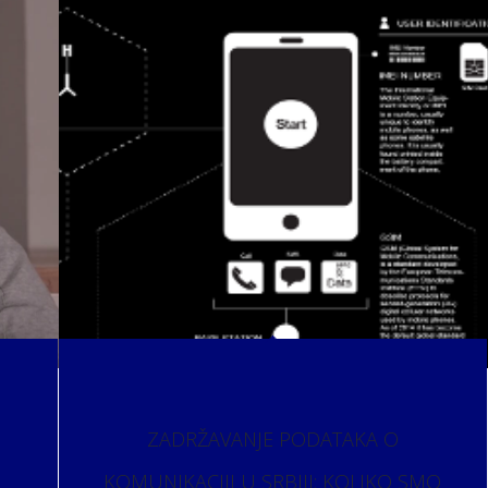
ZADRŽAVANJE PODATAKA O
KOMUNIKACIJI U SRBIJI: KOLIKO SMO