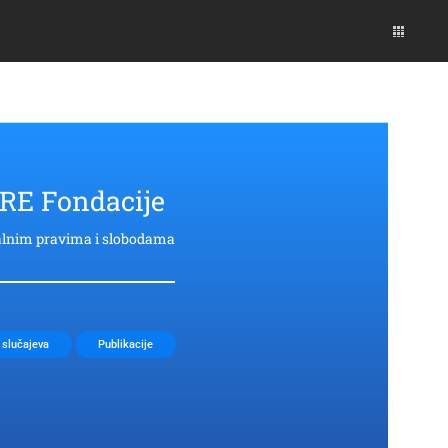
ARE Fondacije
talnim pravima i slobodama
 slučajeva
Publikacije