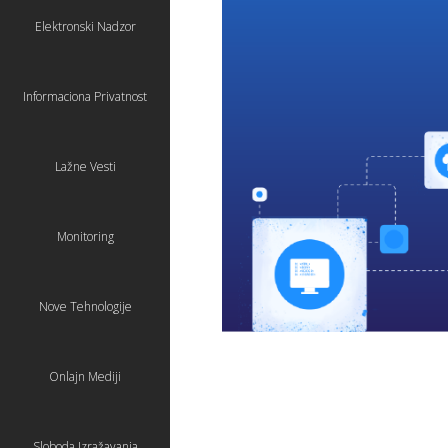
Elektronski Nadzor
Informaciona Privatnost
Lažne Vesti
Monitoring
Nove Tehnologije
Onlajn Mediji
Sloboda Izražavanja