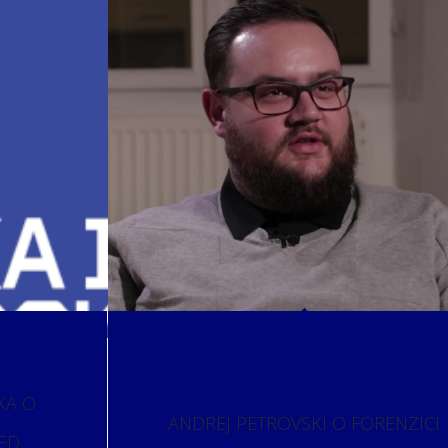
KA O
ANDREJ PETROVSKI O FORENZICI
RED