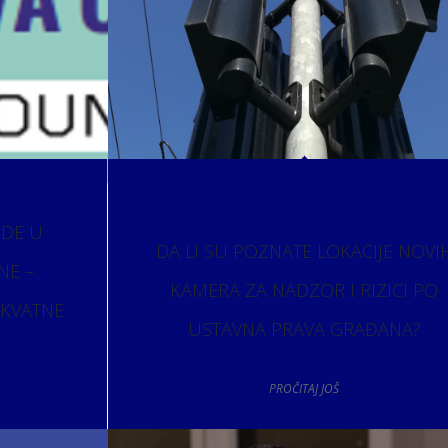
ODE U
DA LI SU POZNATE LOKACIJE NOVI
NE –
KAMERA ZA NADZOR I RIZICI PO
EKVATNE
USTAVNA PRAVA GRAĐANA?
PROČITAJ JOŠ