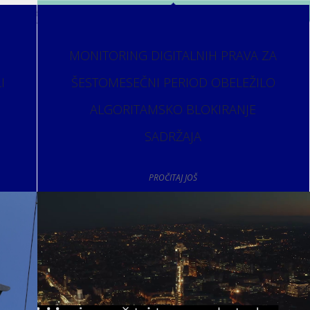
MONITORING DIGITALNIH PRAVA ZA
I
ŠESTOMESEČNI PERIOD OBELEŽILO
ALGORITAMSKO BLOKIRANJE
SADRŽAJA
PROČITAJ JOŠ