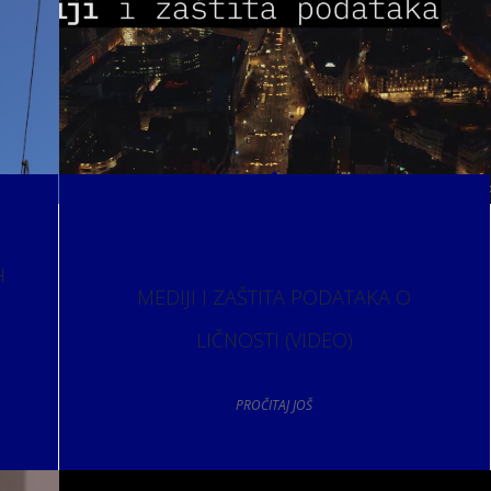
H
MEDIJI I ZAŠTITA PODATAKA O
LIČNOSTI (VIDEO)
PROČITAJ JOŠ