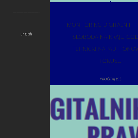
———————-
MONITORING DIGITALNIH P
English
SLOBODA NA KRAJU GOD
TEHNIČKI NAPADI PONO
FOKUSU
PROČITAJ JOŠ