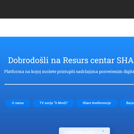
Dobrodošli na Resurs centar SH
Platforma na kojoj možete pristupiti sadržajima posvećenim digi
O nama
TV serija “U Mreži”
Share Konferencije
Baza