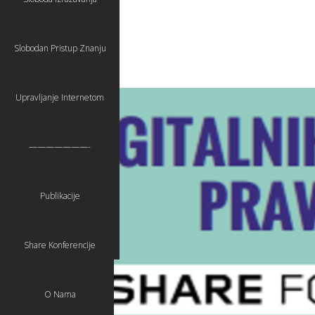
Slobodan Pristup Znanju
Upravljanje Internetom
———————-
Publikacije
Share Konferencije
O Nama