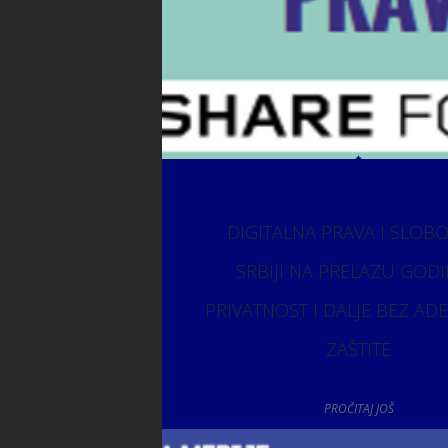
DIGITALNA PRAVA I SLOB
SRBIJI NA PRELAZU GODI
PRIVATNOST I DALJE BEZ AD
ZAŠTITE
PROČITAJ JOŠ