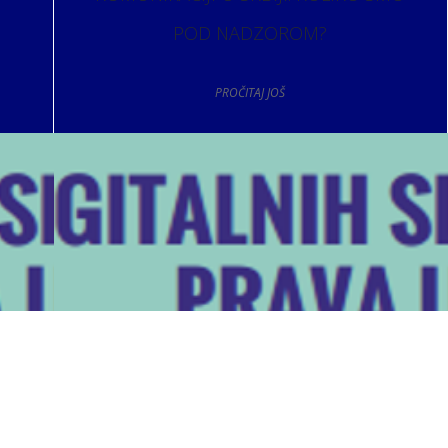
POD NADZOROM?
PROČITAJ JOŠ