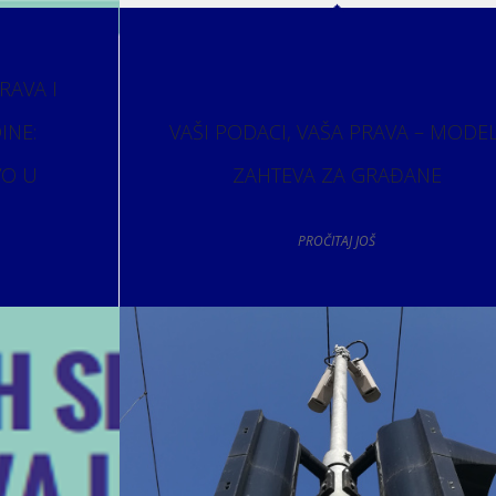
RAVA I
INE:
VAŠI PODACI, VAŠA PRAVA – MODEL
VO U
ZAHTEVA ZA GRAĐANE
PROČITAJ JOŠ