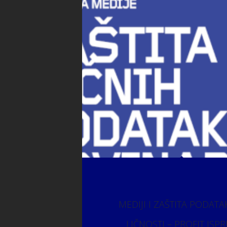
MEDIJI I ZAŠTITA PODATA
LIČNOSTI – PROFIT ISP