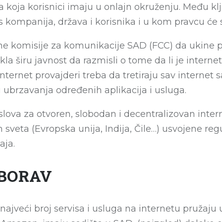
a koja korisnici imaju u onlajn okruženju. Među kl
 kompanija, država i korisnika i u kom pravcu će se
 komisije za komunikacije SAD (FCC) da ukine pr
 širu javnost da razmisli o tome da li je internet i
ernet provajderi treba da tretiraju sav internet
li ubrzavanja određenih aplikacija i usluga.
lova za otvoren, slobodan i decentralizovan intern
m sveta (Evropska unija, Indija, Čile…) usvojene r
aja.
ABORAV
ajveći broj servisa i usluga na internetu pružaju