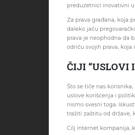
preduzetnici inovativni u
Za prava građana, koja po
daleko jaču pregovaračku 
prava je neophodna da bi
odriču svojih prava, koja
ČIJI “USLOVI
Što se tiče nas korisnik
uslove korišćenja i polit
nismo svesni toga. Isku
tražiti zaštitu od države,
Cilj internet kompanija, 