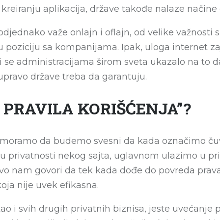
 kreiranju aplikacija, države takođe nalaze načine
djednako važe onlajn i oflajn, od velike važnosti 
poziciju sa kompanijama. Ipak, uloga internet zaje
 se administracijama širom sveta ukazalo na to d
 upravo države treba da garantuju.
 I PRAVILA KORIŠĆENJA”?
a, moramo da budemo svesni da kada označimo čuve
iku privatnosti nekog sajta, uglavnom ulazimo u pr
stvo nam govori da tek kada dođe do povreda pra
 koja nije uvek efikasna.
kao i svih drugih privatnih biznisa, jeste uvećanje