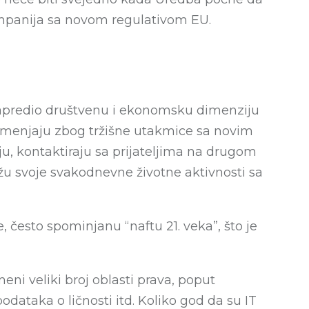
kompanija sa novom regulativom EU.
napredio društvenu i ekonomsku dimenziju
se menjaju zbog tržišne utakmice sa novim
uju, kontaktiraju sa prijateljima na drugom
žu svoje svakodnevne životne aktivnosti sa
često spominjanu “naftu 21. veka”, što je
eni veliki broj oblasti prava, poput
odataka o ličnosti itd. Koliko god da su IT