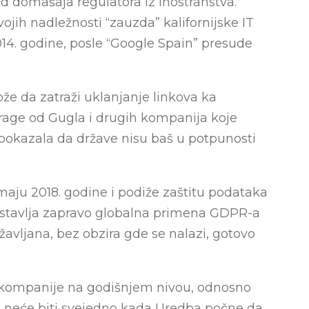
od domašaja regulatora iz inostranstva.
jih nadležnosti “zauzda” kalifornijske IT
014. godine, posle “Google Spain” presude
ože da zatraži uklanjanje linkova ka
rage od Gugla i drugih kompanija koje
e pokazala da države nisu baš u potpunosti
aju 2018. godine i podiže zaštitu podataka
dstavlja zapravo globalna primena GDPR-a
žavljana, bez obzira gde se nalazi, gotovo
 kompanije na godišnjem nivou, odnosno
rno neće biti svejedno kada Uredba počne da