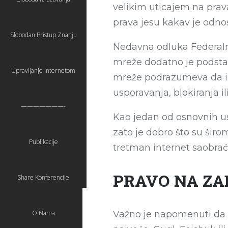
velikim uticajem na prav
prava jesu kakav je odnos
Slobodan Pristup Znanju
Nedavna odluka Federalne
mreže dodatno je podstakla
Upravljanje Internetom
mreže podrazumeva da int
usporavanja, blokiranja i
———————-
Kao jedan od osnovnih us
zato je dobro što su širo
Publikacije
tretman internet saobrać
PRAVO NA Z
Share Konferencije
Važno je napomenuti da n
O Nama