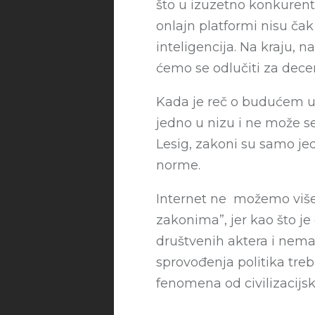
što u izuzetno konkurentn
onlajn platformi nisu čak
inteligencija. Na kraju, n
ćemo se odlučiti za dece
Kada je reč o budućem ur
jedno u nizu i ne može se
Lesig, zakoni su samo jed
norme.
Internet ne možemo više 
zakonima”, jer kao što je
društvenih aktera i nema
sprovođenja politika tre
fenomena od civilizacijs