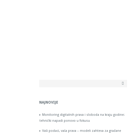
NAJNOVIJE
Monitoring digitalnih prava i sloboda na kraju godine:
tehnički napadi ponovo u fokusu
Vaši podaci, vaša prava – modeli zahteva za građane