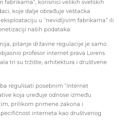
 fabrikama”, korisnici velikih svetskih
daci, koje dalje obrađuje veštačka
 eksploataciju u “nevidljivim fabrikama” ili
netizaciji naših podataka.
ja, pitanje državne regulacije je samo
objasnio profesor internet prava Lorens
a tri su tržište, arhitektura i društvene
ba regulisati posebnim “internet
ulative koja uređuje odnose između
tim, prilikom primene zakona i
specifičnost interneta kao društvenog