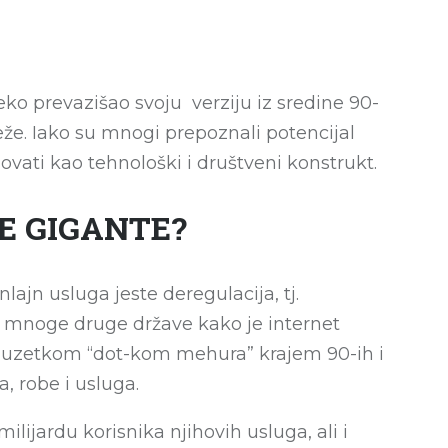
leko prevazišao svoju verziju iz sredine 90-
že. Iako su mnogi prepoznali potencijal
dovati kao tehnološki i društveni konstrukt.
E GIGANTE?
ajn usluga jeste deregulacija, tj.
e mnoge druge države kako je internet
 izuzetkom “dot-kom mehura” krajem 90-ih i
, robe i usluga.
ijardu korisnika njihovih usluga, ali i