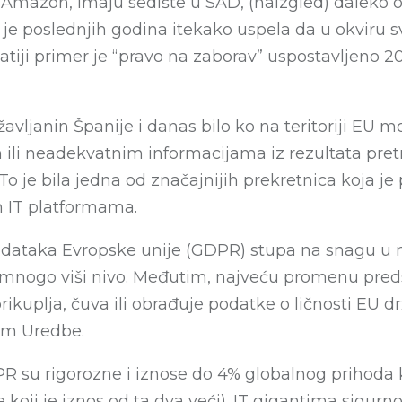
i Amazon, imaju sedište u SAD, (naizgled) daleko 
e poslednjih godina itekako uspela da u okviru svo
atiji primer je “pravo na zaborav” uspostavljeno 2
vljanin Španije i danas bilo ko na teritoriji EU m
ili neadekvatnim informacijama iz rezultata pret
To je bila jedna od značajnijih prekretnica koja j
 IT platformama.
odataka Evropske unije (GDPR) stupa na snagu u m
a mnogo viši nivo. Međutim, najveću promenu pre
ikuplja, čuva ili obrađuje podatke o ličnosti EU dr
im Uredbe.
R su rigorozne i iznose do 4% globalnog prihoda
 koji je iznos od ta dva veći). IT gigantima sigu