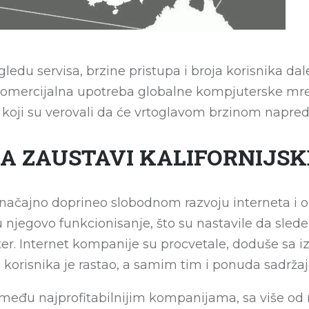
gledu servisa, brzine pristupa i broja korisnika da
 komercijalna upotreba globalne kompjuterske mre
oni koji su verovali da će vrtoglavom brzinom napre
DA ZAUSTAVI KALIFORNIJSK
značajno doprineo slobodnom razvoju interneta i onl
njegovo funkcionisanje, što su nastavile da sled
er. Internet kompanije su procvetale, doduše sa
n korisnika je rastao, a samim tim i ponuda sadržaja
eđu najprofitabilnijim kompanijama, sa više od mil