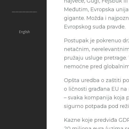
najveće, Gugl, Fejsbuk il
Međutim, Evropska unija j
———————-
gigante. Možda i najpozn
Evropskog suda pravde.
English
Postupak je pokrenuo drža
netačnim, nerelevantnim 
pružaju usluge pretrage. 
nemoćne pred globalnim
Opšta uredba o zaštiti p
o ličnosti građana EU n
– svaka kompanija koja pr
sigurno potpada pod rež
Kazne koje predviđa GDP
20 miliona evra (uzima se