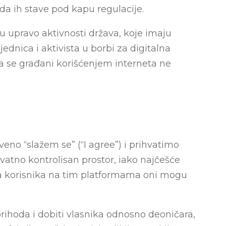
 da ih stave pod kapu regulacije.
su upravo aktivnosti država, koje imaju
dnica i aktivista u borbi za digitalna
a se građani korišćenjem interneta ne
no “slažem se” (“I agree”) i prihvatimo
ivatno kontrolisan prostor, iako najčešće
va korisnika na tim platformama oni mogu
 prihoda i dobiti vlasnika odnosno deoničara,