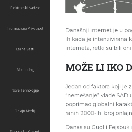
Elektronski Nadzor
Informaciona Privatnost
Današnji internet je u po
ih kada je intenzivirana
interneta, retki su bili 
Lažne Vesti
MOŽE LI IKO 
Monitoring
Jedan od faktora koji je 
Nove Tehnologije
“nemešanje” vlade SAD u 
poprimao globalni karakt
Onlajn Mediji
ranih 2000-ih, broj onlaj
Danas su Gugl i Fejsbuk m
Sloboda Izražavanja