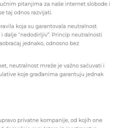
jučnim pitanjima za naše internet slobode i
 taj odnos razvijati.
avila koja su garantovala neutralnost
 dalje “nedodirljiv”. Princip neutralnosti
 saobraćaj jednako, odnosno bez
et, neutralnost mreže je važno sačuvati i
egulative koje građanima garantuju jednak
 upravo privatne kompanije, od kojih one