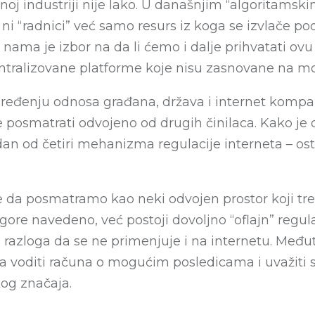
oj industriji nije lako. U današnjim “algoritamskim
 ni “radnici” već samo resurs iz koga se izvlače po
a nama je izbor na da li ćemo i dalje prihvatati ovu
ntralizovane platforme koje nisu zasnovane na mo
eđenju odnosa građana, država i internet kompani
 posmatrati odvojeno od drugih činilaca. Kako je 
an od četiri mehanizma regulacije interneta – ostal
da posmatramo kao neki odvojen prostor koji tre
 gore navedeno, već postoji dovoljno “oflajn” reg
 razloga da se ne primenjuje i na internetu. Među
ba voditi računa o mogućim posledicama i uvažiti 
kog značaja.