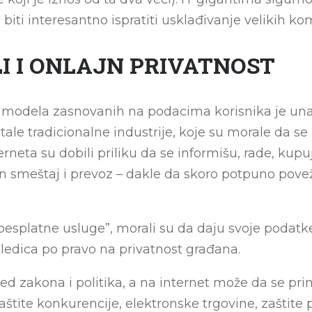
 biti interesantno ispratiti usklađivanje velikih 
I I ONLAJN PRIVATNOST
is modela zasnovanih na podacima korisnika je u
tale tradicionalne industrije, koje su morale da 
terneta su dobili priliku da se informišu, rade, kup
an smeštaj i prevoz – dakle da skoro potpuno pove
splatne usluge”, morali su da daju svoje podatke, 
ledica po pravo na privatnost građana.
ed zakona i politika, a na internet može da se prim
štite konkurencije, elektronske trgovine, zaštite p