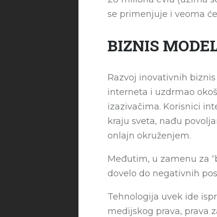
se primenjuje i veoma će
BIZNIS MODEL
Razvoj inovativnih bizn
interneta i uzdrmao okoš
izazivačima. Korisnici in
kraju sveta, nađu povolj
onlajn okruženjem.
Međutim, u zamenu za “be
dovelo do negativnih pos
Tehnologija uvek ide ispr
medijskog prava, prava za