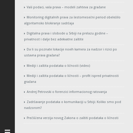
Vaši podaci, vaša prava – modeli zahteva za građane
Monitoring digitalnih prava za šestomesečni period obeležilo
algoritamsko blokiranje sadržaja
Digitalna prava i slobode u Srbiji na prelazu godine –
privatnost i dalje bez adekvatne zaštite
Da li su poznate lokacije novih kamera za nadzor i rizici po
ustavna prava građana?
Mediji i zaštita podataka o ličnosti (video)
Mediji i zaštita podataka o ličnosti – profit ispred privatnosti
građana
Andrej Petrovski o forenzici informacionog ratovanja
Zadržavanje podataka o komunikaciji u Srbiji: Koliko smo pod
nadzorom?
Prečišćena verzija novog Zakona o zaštiti podataka o ličnosti