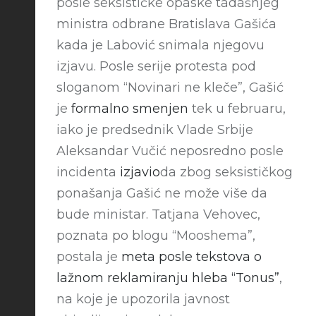
posle seksističke opaske tadašnjeg
ministra odbrane Bratislava Gašića
kada je Labović snimala njegovu
izjavu. Posle serije protesta pod
sloganom “Novinari ne kleče”, Gašić
je
formalno smenjen
tek u februaru,
iako je predsednik Vlade Srbije
Aleksandar Vučić neposredno posle
incidenta
izjavio
da zbog seksističkog
ponašanja Gašić ne može više da
bude ministar. Tatjana Vehovec,
poznata po blogu “Mooshema”,
postala je
meta posle tekstova o
lažnom reklamiranju hleba “Tonus”
,
na koje je upozorila javnost