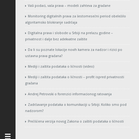
Vaši podaci, vaša prava – modeli zahteva za građane
Monitoring digitalnih prava za šestomesečni period obeležilo
algoritamsko blokiranje sadržaja
Digitalna prava i slobode u Srbiji na prelazu godine –
privatnost i dalje bez adekvatne zaštite
Da li su poznate lokacije novih kamera za nadzor i rizici po
ustavna prava građana?
Mediji i zaštita podataka o ličnosti (video)
Mediji i zaštita podataka o ličnosti – profit ispred privatnosti
građana
Andrej Petrovski o forenzici informacionog ratovanja
Zadržavanje podataka o komunikaciji u Srbiji: Koliko smo pod
nadzorom?
Prečišćena verzija novog Zakona o zaštiti podataka o ličnosti