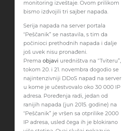
monitoring izveštaje. Ovom prilikom
bismo izdvojili tri sajber napada.
Serija napada na server portala
“Peščanik” se nastavila, s tim da
počinioci prethodnih napada i dalje
još uvek nisu pronađeni.
Prema
objavi
uredništva na “Tviteru”,
tokom 20. i 21. novembra dogodio se
najintenzivniji DDoS napad na server
u kome je učestvovalo oko 30 000 IP
adresa. Poređenja radi, jedan od
ranijih napada (jun 2015. godine) na
“Peščanik” je vršen sa otprilike 2000
IP adresa, usled čega ih je blokirano