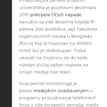
infrastrukture servera državnih
univerziteta je početkom decembra
2015.
pretrpela DDoS napade
,
navodno sa više desetina hiljada IP
adresa. Kao posledica, sajt Fakulteta
organizacionih nauka u Beogradu
(fon.rs) koji je hostovan na AMRES
mreži bio je nedostupan. Treba
ukazati na činjenicu da do sada
nijedan slučaj sajber-napada na
onlajn medije nije rešen.
Ovaj period monitoringa je
počeo
medijskim izveštavanjem
o
programu prisluškivanja telefonskih
linija u više evropskih zemalja, među