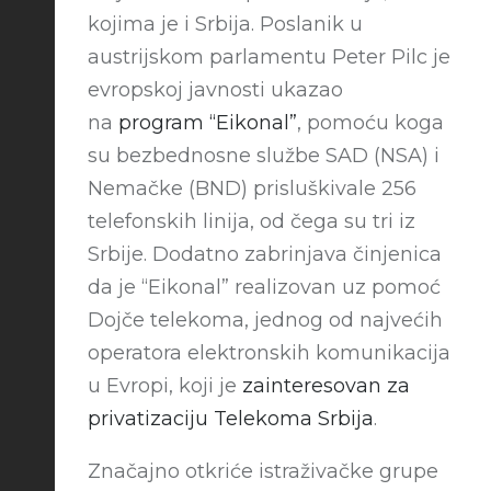
kojima je i Srbija. Poslanik u
austrijskom parlamentu Peter Pilc je
evropskoj javnosti ukazao
na
program “Eikonal”
, pomoću koga
su bezbednosne službe SAD (NSA) i
Nemačke (BND) prisluškivale 256
telefonskih linija, od čega su tri iz
Srbije. Dodatno zabrinjava činjenica
da je “Eikonal” realizovan uz pomoć
Dojče telekoma, jednog od najvećih
operatora elektronskih komunikacija
u Evropi, koji je
zainteresovan za
privatizaciju Telekoma Srbija
.
Značajno otkriće istraživačke grupe