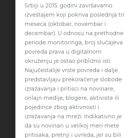
Srbiji u 2015. godini završavamo
izveštajem koji pokriva poslednja tri
meseca (oktobar, novembar i
decembar). U odnosu na prethodne
periode monitoringa, broj slučajeva
povreda prava u digitalnom
okruženju je ostao približno isti.
Najučestalije vrste povreda i dalje
predstavljaju prekoračenje slobode
izražavanja i pritisci na novinare,
onlajn medije, blogere, aktiviste ili
pojedince zbog aktivnosti i
izražavanja na mreži. Indikativno je
da su novinari u velikoj meri mete
pritisaka, pretnji i uvreda, jer su bili