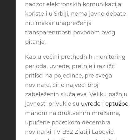
nadzor elektronskih komunikacija
koriste i u Srbiji, nema javne debate
niti makar unapređenja
transparentnosti povodom ovog
pitanja.
Kao u većini prethodnih monitoring
perioda, uvrede, pretnje i različiti
pritisci na pojedince, pre svega
novinare, čine najveći broj
zabeleženih slučajeva. Veliku pažnju
javnosti privukle su
uvrede
i
optužbe
,
mahom na društvenim mrežama,
upućene početkom decembra
novinarki TV B92 Zlatiji Labović,