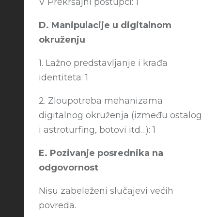
V Prekršajni postupci: 1
D. Manipulacije u digitalnom
okruženju
1. Lažno predstavljanje i krađa
identiteta: 1
2. Zloupotreba mehanizama
digitalnog okruženja (između ostalog
i astroturfing, botovi itd…): 1
E. Pozivanje posrednika na
odgovornost
Nisu zabeleženi slučajevi većih
povreda.