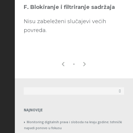
F. Blokiranje i filtriranje sadržaja
Nisu zabeleženi slučajevi većih
povreda.
NAJNOVIJE
Monitoring digitalnih prava i sloboda na kraju godine: tehnički
napadi ponovo u fokusu