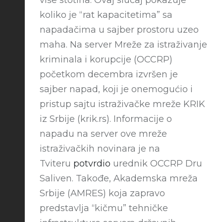
više stotina. Ovaj slučaj pokazuje
koliko je “rat kapacitetima” sa
napadačima u sajber prostoru uzeo
maha. Na server Mreže za istraživanje
kriminala i korupcije (OCCRP)
početkom decembra izvršen je
sajber napad, koji je onemogućio i
pristup sajtu istraživačke mreže KRIK
iz Srbije (krik.rs). Informacije o
napadu na server ove mreže
istraživačkih novinara je na
Tviteru
potvrdio
urednik OCCRP Dru
Saliven. Takođe, Akademska mreža
Srbije (AMRES) koja zapravo
predstavlja “kičmu” tehničke