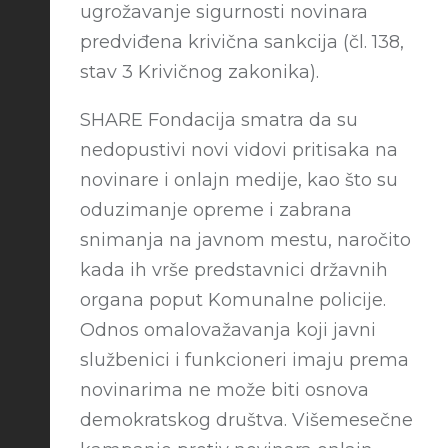
ugrožavanje sigurnosti novinara
predviđena krivična sankcija (čl. 138,
stav 3 Krivičnog zakonika).
SHARE Fondacija smatra da su
nedopustivi novi vidovi pritisaka na
novinare i onlajn medije, kao što su
oduzimanje opreme i zabrana
snimanja na javnom mestu, naročito
kada ih vrše predstavnici državnih
organa poput Komunalne policije.
Odnos omalovažavanja koji javni
službenici i funkcioneri imaju prema
novinarima ne može biti osnova
demokratskog društva. Višemesečne