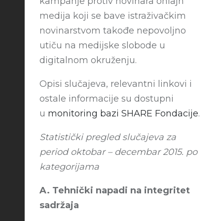
kampanje protiv novinara onlajn
medija koji se bave istraživačkim
novinarstvom takođe nepovoljno
utiču na medijske slobode u
digitalnom okruženju.
Opisi slučajeva, relevantni linkovi i
ostale informacije su dostupni
u
monitoring bazi SHARE Fondacije
.
Statistički pregled slučajeva za
period oktobar – decembar 2015. po
kategorijama
A. Tehnički napadi na integritet
sadržaja