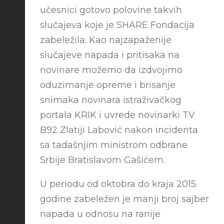
učesnici gotovo polovine takvih
slučajeva koje je SHARE Fondacija
zabeležila. Kao najzapaženije
slučajeve napada i pritisaka na
novinare možemo da izdvojimo
oduzimanje opreme i brisanje
snimaka novinara istraživačkog
portala KRIK i uvrede novinarki TV
B92 Zlatiji Labović nakon incidenta
sa tadašnjim ministrom odbrane
Srbije Bratislavom Gašićem.
U periodu od oktobra do kraja 2015.
godine zabeležen je manji broj sajber
napada u odnosu na ranije