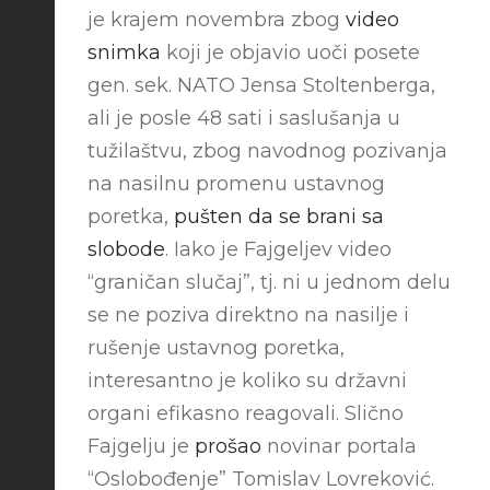
je krajem novembra zbog
video
snimka
koji je objavio uoči posete
gen. sek. NATO Jensa Stoltenberga,
ali je posle 48 sati i saslušanja u
tužilaštvu, zbog navodnog pozivanja
na nasilnu promenu ustavnog
poretka,
pušten da se brani sa
slobode
. Iako je Fajgeljev video
“graničan slučaj”, tj. ni u jednom delu
se ne poziva direktno na nasilje i
rušenje ustavnog poretka,
interesantno je koliko su državni
organi efikasno reagovali. Slično
Fajgelju je
prošao
novinar portala
“Oslobođenje” Tomislav Lovreković.