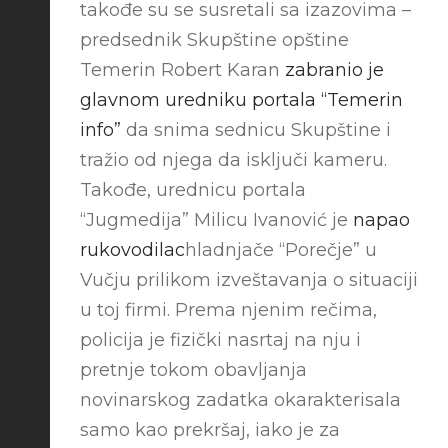
takođe su se susretali sa izazovima –
predsednik Skupštine opštine
Temerin Robert Karan
zabranio je
glavnom uredniku portala “Temerin
info”
da snima sednicu Skupštine i
tražio od njega da isključi kameru.
Takođe, urednicu portala
“Jugmedija” Milicu Ivanović je
napao
rukovodilac
hladnjače “Porečje” u
Vučju prilikom izveštavanja o situaciji
u toj firmi. Prema njenim rečima,
policija je fizički nasrtaj na nju i
pretnje tokom obavljanja
novinarskog zadatka okarakterisala
samo kao prekršaj, iako je za