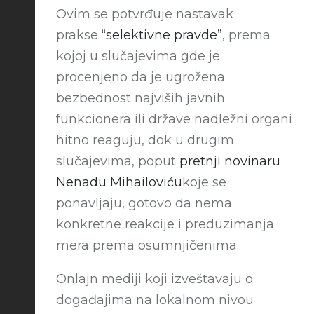
Ovim se potvrđuje nastavak
prakse
“selektivne pravde”
, prema
kojoj u slučajevima gde je
procenjeno da je ugrožena
bezbednost najviših javnih
funkcionera ili države nadležni organi
hitno reaguju, dok u drugim
slučajevima, poput
pretnji novinaru
Nenadu Mihailoviću
koje se
ponavljaju, gotovo da nema
konkretne reakcije i preduzimanja
mera prema osumnjičenima.
Onlajn mediji koji izveštavaju o
događajima na lokalnom nivou