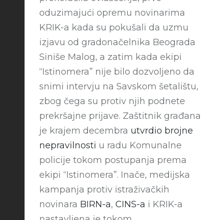
oduzimajući opremu novinarima
KRIK-a kada su pokušali da uzmu
izjavu od gradonačelnika Beograda
Siniše Malog, a zatim kada ekipi
“Istinomera” nije bilo dozvoljeno da
snimi intervju na Savskom šetalištu,
zbog čega su protiv njih podnete
prekršajne prijave. Zaštitnik građana
je krajem decembra
utvrdio brojne
nepravilnosti
u radu Komunalne
policije tokom postupanja prema
ekipi “Istinomera”. Inače, medijska
kampanja protiv istraživačkih
novinara
BIRN-a
,
CINS-a
i KRIK-a
nastavljena je tokom