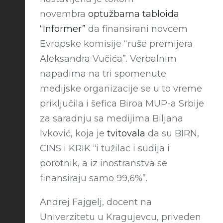
novembra
optužbama tabloida
“Informer”
da finansirani novcem
Evropske komisije “ruše premijera
Aleksandra Vučića”. Verbalnim
napadima na tri spomenute
medijske organizacije se u to vreme
priključila i šefica Biroa MUP-a Srbije
za saradnju sa medijima Biljana
Ivković, koja je
tvitovala
da su BIRN,
CINS i KRIK “i tužilac i sudija i
porotnik, a iz inostranstva se
finansiraju samo 99,6%”.
Andrej Fajgelj, docent na
Univerzitetu u Kragujevcu, priveden