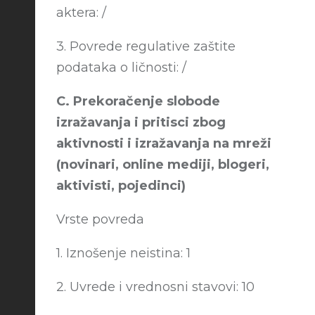
aktera: /
3. Povrede regulative zaštite
podataka o ličnosti: /
C. Prekoračenje slobode
izražavanja i pritisci zbog
aktivnosti i izražavanja na mreži
(novinari, online mediji, blogeri,
aktivisti, pojedinci)
Vrste povreda
1. Iznošenje neistina: 1
2. Uvrede i vrednosni stavovi: 10