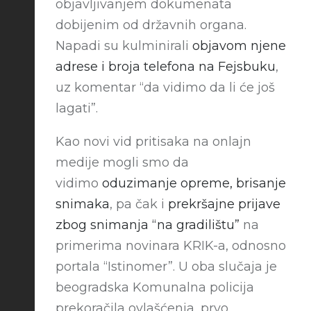
objavljivanjem dokumenata
dobijenim od državnih organa.
Napadi su kulminirali
objavom njene
adrese i broja telefona na Fejsbuku
,
uz komentar “da vidimo da li će još
lagati”.
Kao novi vid pritisaka na onlajn
medije mogli smo da
vidimo
oduzimanje opreme, brisanje
snimaka
, pa čak i
prekršajne prijave
zbog snimanja “na gradilištu”
na
primerima novinara KRIK-a, odnosno
portala “Istinomer”. U oba slučaja je
beogradska Komunalna policija
prekoračila ovlašćenja, prvo