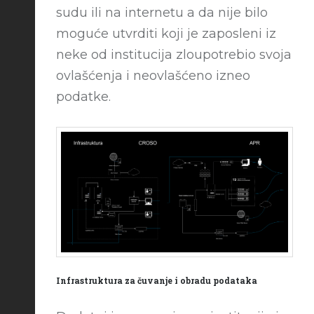
sudu ili na internetu a da nije bilo
moguće utvrditi koji je zaposleni iz
neke od institucija zloupotrebio svoja
ovlašćenja i neovlašćeno izneo
podatke.
Infrastruktura za čuvanje i obradu podataka