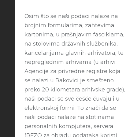
Osim što se naši podaci nalaze na
brojnim formularima, zahtevima,
kartonima, u prašnjavim fasciklama,
na stolovima državnih službenika,
kancelarijama glavnih arhivatora, te
nepreglednim arhivama (u arhivi
Agencije za privredne registre koja
se nalazi u Rakovici je smešteno
preko 20 kilometara arhivske građe),
naši podaci se sve češće čuvaju i u
elektronskoj formi. To znači da se
naši podaci nalaze na stotinama
personalnih kompjutera, servera
(RFZO za obradu podataka koristi