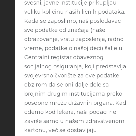
svesni, javne institucije prikupljau
veliku količinu naših ličnih podataka.
Kada se zaposlimo, naš poslodavac
sve podatke od značaja (naše
obrazovanje, vrstu zaposlenja, radno
vreme, podatke o našoj deci) šalje u
Centralni registar obaveznog
socijalnog osiguranja, koji predstavlja
svojevrsno čvorište za ove podatke
obzirom da se oni dalje dele sa
brojnim drugim institucijama preko
posebne mreže državnih organa. Kad
odemo kod lekara, naši podaci ne
završe samo u našem zdravstvenom
kartonu, već se dostavljaju i