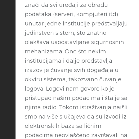
znači da svi uređaji za obradu
podataka (serveri, kompjuteri itd)
unutar jedne institucije predstvaljaju
jedinstven sistem, što znatno
olakšava uspostavljane sigurnosnih
mehanizama. Ono što nekim
institucijama i dalje predstavlja
izazov je čuvanje svih događaja u
okviru sistema, takozvano čuvanje
logova. Logovi nam govore ko je
pristupao našim podacima i šta je sa
njima radio. Tokom istraživanja naišli
smo na više slučajeva da su izvodi iz
elektronskih baza sa ličnim
podacima neovlašćeno završavali na