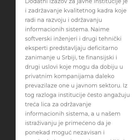
Dodatni izazov za javne institucije je
i zadržavanje kvalitetnog kadra koje
radi na razvoju i održavanju
informacionih sistema. Naime
softverski inženjeri i drugi tehnički
eksperti predstavljaju deficitarno
zanimanje u Srbiji, te finansijski i
drugi uslovi koje mogu da dobiju u
privatnim kompanijama daleko
prevazilaze one u javnom sektoru. Iz
tog razloga institucije često angažuju
treća lica za održavanje
informacionih sistema, a u našem
istraživanju je primećeno da je
ponekad moguć nezavisan i