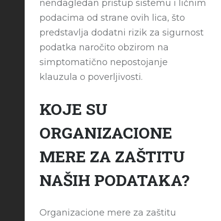
nendagledan pristup sistemu i ličnim
podacima od strane ovih lica, što
predstavlja dodatni rizik za sigurnost
podatka naročito obzirom na
simptomatično nepostojanje
klauzula o poverljivosti.
KOJE SU
ORGANIZACIONE
MERE ZA ZAŠTITU
NAŠIH PODATAKA?
Organizacione mere za zaštitu