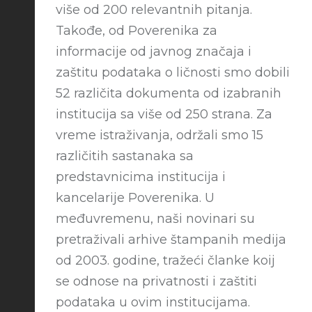
više od 200 relevantnih pitanja.
Takođe, od Poverenika za
informacije od javnog značaja i
zaštitu podataka o ličnosti smo dobili
52 različita dokumenta od izabranih
institucija sa više od 250 strana. Za
vreme istraživanja, održali smo 15
različitih sastanaka sa
predstavnicima institucija i
kancelarije Poverenika. U
međuvremenu, naši novinari su
pretraživali arhive štampanih medija
od 2003. godine, tražeći članke koij
se odnose na privatnosti i zaštiti
podataka u ovim institucijama.