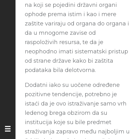
na koji se pojedini državni organi
ophode prema istim i kao i mere
zaštite variraju od organa do organa i
da u mnogome zavise od
raspoloživih resursa, te da je
neophodno imati sistematski pristup
od strane države kako bi zaštita
podataka bila delotvorna.
Dodatni iako su uočene određene
pozitivne tendencije, potrebno je
istaći da je ovo istraživanje samo vrh
ledenog brega obzirom da su
institucija koje su bile predmet
straživanja zapravo među najboljim u