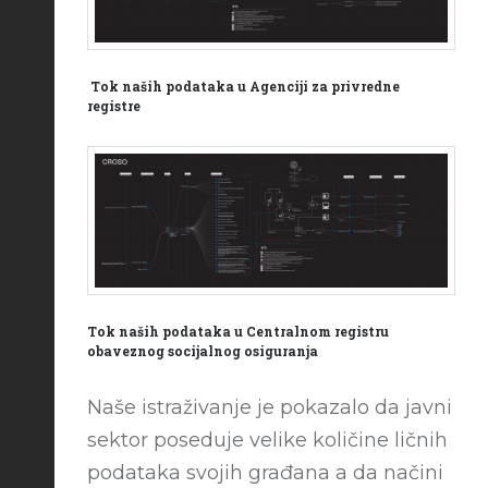
Tok naših podataka u Agenciji za privredne
registre
Tok naših podataka u Centralnom registru
obaveznog socijalnog osiguranja
Naše istraživanje je pokazalo da javni
sektor poseduje velike količine ličnih
podataka svojih građana a da načini