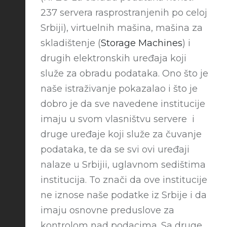
237 servera rasprostranjenih po celoj
Srbiji), virtuelnih mašina, mašina za
skladištenje (
Storage Machines
) i
drugih elektronskih uređaja koji
služe za obradu podataka. Ono što je
naše istraživanje pokazalao i što je
dobro je da sve navedene institucije
imaju u svom vlasništvu servere i
druge uređaje koji služe za čuvanje
podataka, te da se svi ovi uređaji
nalaze u Srbijii, uglavnom sedištima
institucija. To znači da ove institucije
ne iznose naše podatke iz Srbije i da
imaju osnovne preduslove za
kontrolom nad podacima. Sa druge