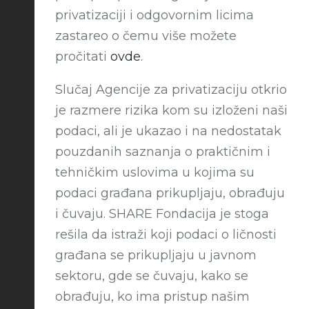
privatizaciji i odgovornim licima
zastareo o čemu više možete
pročitati
ovde
.
Slučaj Agencije za privatizaciju otkrio
je razmere rizika kom su izloženi naši
podaci, ali je ukazao i na nedostatak
pouzdanih saznanja o praktičnim i
tehničkim uslovima u kojima su
podaci građana prikupljaju, obrađuju
i čuvaju. SHARE Fondacija je stoga
rešila da istraži koji podaci o ličnosti
građana se prikupljaju u javnom
sektoru, gde se čuvaju, kako se
obrađuju, ko ima pristup našim