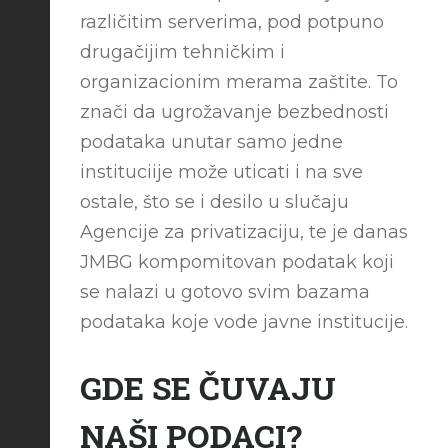
različitim serverima, pod potpuno
drugačijim tehničkim i
organizacionim merama zaštite. To
znači da ugrožavanje bezbednosti
podataka unutar samo jedne
instituciije može uticati i na sve
ostale, što se i desilo u slučaju
Agencije za privatizaciju, te je danas
JMBG kompomitovan podatak koji
se nalazi u gotovo svim bazama
podataka koje vode javne institucije.
GDE SE ČUVAJU
NAŠI PODACI?