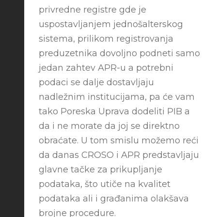
privredne registre gde je
uspostavljanjem jednošalterskog
sistema, prilikom registrovanja
preduzetnika dovoljno podneti samo
jedan zahtev APR-u a potrebni
podaci se dalje dostavljaju
nadležnim institucijama, pa će vam
tako Poreska Uprava dodeliti PIB a
da i ne morate da joj se direktno
obraćate. U tom smislu možemo reći
da danas CROSO i APR predstavljaju
glavne tačke za prikupljanje
podataka, što utiče na kvalitet
podataka ali i građanima olakšava
brojne procedure.