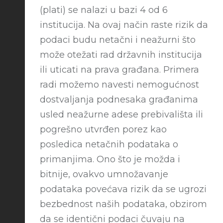
(plati) se nalazi u bazi 4 od 6
institucija. Na ovaj način raste rizik da
podaci budu netačni i neažurni što
može otežati rad državnih institucija
ili uticati na prava građana. Primera
radi možemo navesti nemogućnost
dostvaljanja podnesaka građanima
usled neažurne adese prebivališta ili
pogrešno utvrđen porez kao
posledica netačnih podataka o
primanjima. Ono što je možda i
bitnije, ovakvo umnožavanje
podataka povećava rizik da se ugrozi
bezbednost naših podataka, obzirom
da se identični podaci čuvaju na