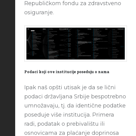
Republičkom fondu za zdravstveno
osiguranje.
Podaci koji ove institucije poseduju o nama
Ipak naš opšti utisak je da se lični
podaci državljana Srbije bespotrebno
umnožavaju, tj. da identične podatke
poseduje više institucija. Primera
radi, podatak o prebivalištu ili
osnovicama za plaćanje doprinosa