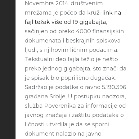
N
ovembra 2014. društvenim
mrežama je počeo da kruži
link na
fajl težak više od 19 gigabajta
,
sačinjen od preko 4000 finansijskih
dokumenata i beskrajnih spiskova
ljudi, s njihovim ličnim podacima.
Tekstualni deo fajla težio je nešto
preko jednog gigabajta, što znači da
je spisak bio poprilično dugačak.
Sadržao je podatke o ravno 5.190.396
građana Srbije. U postupku nadzora,
služba Poverenika za informacije od
javnog značaja i zaštitu podataka o
ličnosti utvrdila je da se sporni
dokument nalazio na javno