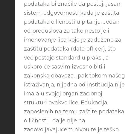
podataka bi značile da postoji jasan
sistem odgovornosti kada je zaštita
podataka o ličnosti u pitanju. Jedan
od preduslova za tako nešto je i
imenovanje lica koje je zaduženo za
zaštitu podataka (data officer), što
već postaje standard u praksi, a
uskoro će sasvim izvesno biti i
zakonska obaveza. Ipak tokom našeg
istraživanja, nijedna od institucija nije
imala u svojoj organizacionoj
strukturi ovakvo lice. Edukacija
zaposlenih na temu zaštite podataka
o ličnosti i dalje nije na
zadovoljavajućem nivou te je teško