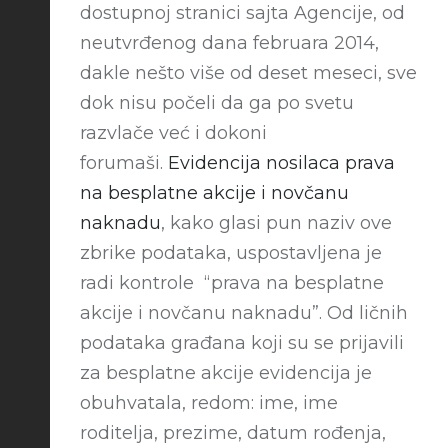
dostupnoj stranici sajta Agencije, od
neutvrđenog dana februara 2014,
dakle nešto više od deset meseci, sve
dok nisu počeli da ga po svetu
razvlače već i dokoni
forumaši.
Evidencija nosilaca prava
na besplatne akcije i novčanu
naknadu
, kako glasi pun naziv ove
zbrike podataka, uspostavljena je
radi kontrole “prava na besplatne
akcije i novčanu naknadu”. Od ličnih
podataka građana koji su se prijavili
za besplatne akcije evidencija je
obuhvatala, redom: ime, ime
roditelja, prezime, datum rođenja,