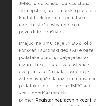
JMBG, prebivalište i adresu stana,
šifru opštine, broj dinarskog računa i
kontakt telefon, kao i podatke o
radnom stažu ostvarenom u
privrednim društvima.
Imajući na umu da je JMBG široko
korišćen i suštinski deo svake baze
podataka u Srbiji, i dalje je teško
razumeti koje su prave posledice
ovog slučaja. Pa ipak, posebno je
zabrinjavajuće da različiti rukovaoci
podataka i dalje koriste JMBG kao
vrstu identifikatora. Na
primer,
Registar neplaćenih kazni
je