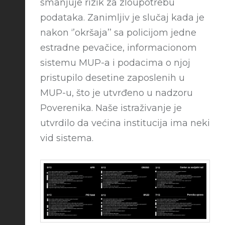
smanjuje rizik za zloupotrebu
podataka. Zanimljiv je slučaj kada je
nakon ‘’okršaja’’ sa policijom jedne
estradne pevačice, informacionom
sistemu MUP-a i podacima o njoj
pristupilo desetine zaposlenih u
MUP-u, što je utvrđeno u nadzoru
Poverenika. Naše istraživanje je
utvrdilo da većina institucija ima neki
vid sistema.