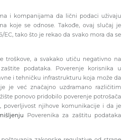
ma i kompanijama da lični podaci uživaju
na koje se odnose. Takođe, ovaj slučaj je
/EC, tako što je rekao da svako mora da se
ke troškove, a svakako utiču negativno na
aštite podataka. Poverenje korisnika u
ne i tehničku infrastrukturu koja može da
nje je već značajno uzdramano različitim
žište ponovo pridobilo poverenje potrošača
, poverljivost njihove komunikacije i da je
mišljenju
Poverenika za zaštitu podataka
n poštovanja zakonske regulative od strane