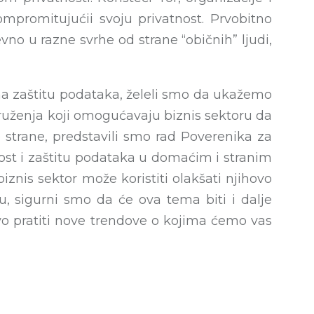
promitujućii svoju privatnost. Prvobitno
vno u razne svrhe od strane “običnih” ljudi,
 na zaštitu podataka, želeli smo da ukažemo
druženja koji omogućavaju biznis sektoru da
strane, predstavili smo rad Poverenika za
nost i zaštitu podataka u domaćim i stranim
is sektor može koristiti olakšati njihovo
, sigurni smo da će ova tema biti i dalje
ivo pratiti nove trendove o kojima ćemo vas