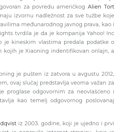
 odgovoran za povredu američkog
Alien Tort
aju izvornu nadležnost za sve tužbe koje
pravilima međunarodnog javnog prava, kao i
hts tvrdila je da je kompanija Yahoo! Inc
to je kineskim vlastima predala podatke o
m kojih je Xiaoning indentifikovan onlajn, a
ning je pušten iz zatvora u avgustu 2012,
m, ovaj slučaj predstavlja veoma važan za
ije proglase odgovornim za neovlašćeno i
stavlja kao temelj odgovornog poslovanaj
ndqvist
iz 2003. godine, koji je ujedno i prvi