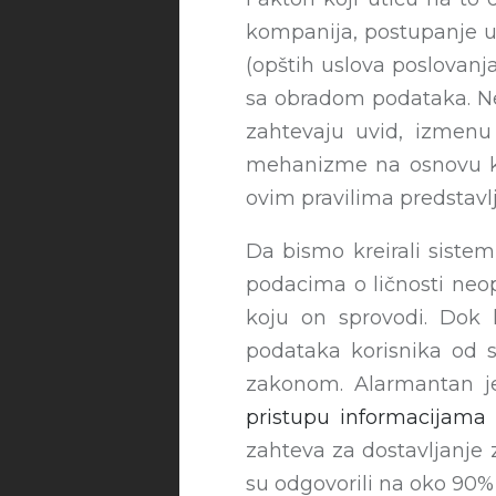
kompanija, postupanje u
(opštih uslova poslovanj
sa obradom podataka. N
zahtevaju uvid, izmenu
mehanizme na osnovu ko
ovim pravilima predstavl
Da bismo kreirali siste
podacima o ličnosti neop
koju on sprovodi. Dok 
podataka korisnika od s
zakonom. Alarmantan j
pristupu informacijama 
zahteva za dostavljanje 
su odgovorili na oko 90% 