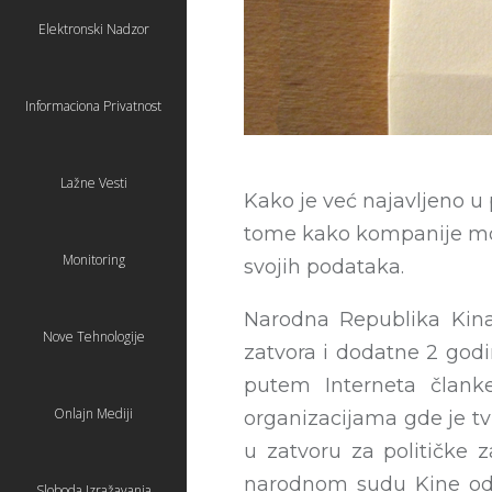
Elektronski Nadzor
Informaciona Privatnost
Lažne Vesti
Kako je već najavljeno u 
tome kako kompanije mog
Monitoring
svojih podataka.
Narodna Republika Kina
Nove Tehnologije
zatvora i dodatne 2 godi
putem Interneta člank
Onlajn Mediji
organizacijama gde je tv
u zatvoru za političke 
narodnom sudu Kine odb
Sloboda Izražavanja