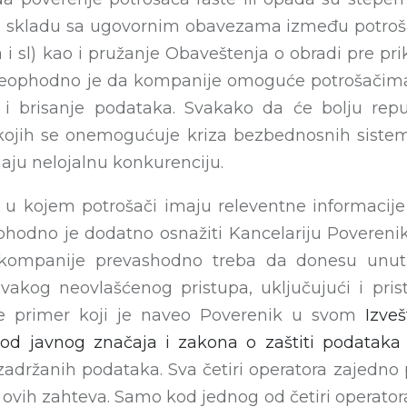
 skladu sa ugovornim obavezama između potrošač
a i sl) kao i pružanje Obaveštenja o obradi pre pr
eophodno je da kompanije omoguće potrošačima 
 i brisanje podataka. Svakako da će bolju repu
jih se onemogućuje kriza bezbednosnih sistema
jaju nelojalnu konkurenciju.
m u kojem potrošači imaju releventne informaci
hodno je dodatno osnažiti Kancelariju Poverenika
kompanije prevashodno treba da donesu unutra
vakog neovlašćenog pristupa, uključujući i pris
e primer koji je naveo Poverenik u svom
Izve
od javnog značaja i zakona o zaštiti podataka 
zadržanih podataka. Sva četiri operatora zajedno p
ovih zahteva. Samo kod jednog od četiri operatora