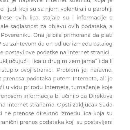
st je napravila internet stranicu, koja je
i ljudi koji su sa njom volontirali u parohiji
se ovih lica, stajale su i informacije o
dale saglasnost za objavu ovih podataka, a
 Povereniku. Ona je bila primorana da plati
ESP sa zahtevom da on odluči između ostalog
ce postavi ove podatke na internet stranici…
ključujući i lica u drugim zemljama” i da li
stupio ovoj stranici. Problem je, naravno,
 prenosa podataka putem Interneta, ali je
ći u vidu prirodu Interneta, tumačenje koje
renosom informacija bi učinilo da Direktiva
 na Internet stranama. Opšti zaključak Suda
ci ne prenose direktno između lica koja su
ogranični prenos podataka koji su postavljeni