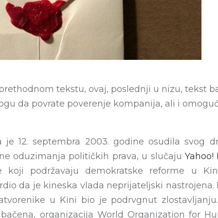
prethodnom tekstu, ovaj, poslednji u nizu, tekst 
u da povrate poverenje kompanija, ali i omoguće
 je 12. septembra 2003. godine osudila svog d
ne oduzimanja političkih prava, u slučaju
Yahoo! 
e koji podržavaju demokratske reforme u Kin
rdio da je kineska vlada neprijateljski nastrojen
zatvorenike u Kini bio je podrvgnut zlostavljan
ačena, organizacija World Organization for Hu