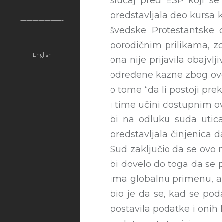
slučaj pred ESP koji se 
predstavljala deo kursa ko
———————-
švedske Protestantske 
porodičnim prilikama, zd
English
ona nije prijavila obajv
određene kazne zbog ovog
o tome “da li postoji pre
i time učini dostupnim ov
bi na odluku suda utical
predstavljala činjenica 
Sud zaključio da se ovo 
bi dovelo do toga da se 
ima globalnu primenu, al
bio je da se, kad se pod
postavila podatke i onih 