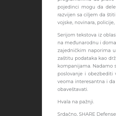
pojedinci mogu da dele 
razvijen sa ciljem da šti
vojske, novinara, policije
Serijom tekstova iz obla
na međunarodnu i domaću 
zajedničkim naporima un
zaštitu podataka kao drž
kompanijama. Nadamo se 
poslovanje i obezbediti
veoma interesantna i da 
obaveštavati.
Hvala na pažnji.
Srdačno, SHARE Defense