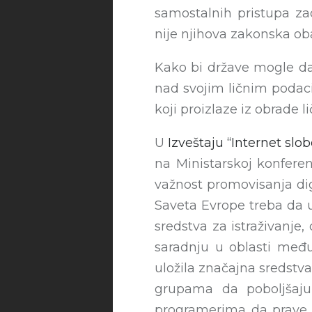
samostalnih pristupa za
nije njihova zakonska ob
Kako bi države mogle da 
nad svojim ličnim podaci
koji proizlaze iz obrade 
U
Izveštaju “Internet slo
na Ministarskoj konfere
važnost promovisanja di
Saveta Evrope treba da u
sredstva za istraživanje,
saradnju u oblasti međ
uložila značajna sredstva
grupama da poboljšaju
programerima da prave n