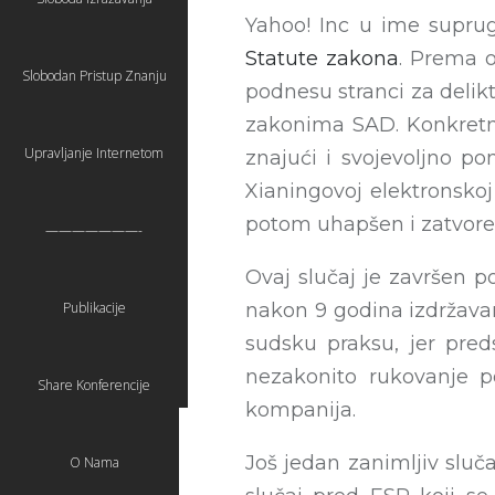
Yahoo! Inc u ime suprug
Statute zakona
. Prema 
Slobodan Pristup Znanju
podnesu stranci za delik
zakonima SAD. Konkretno
Upravljanje Internetom
znajući i svojevoljno p
Xianingovoj elektronskoj 
potom uhapšen i zatvore
———————-
Ovaj slučaj je završen 
nakon 9 godina izdržava
Publikacije
sudsku praksu, jer pre
nezakonito rukovanje p
Share Konferencije
kompanija.
Još jedan zanimljiv slu
O Nama