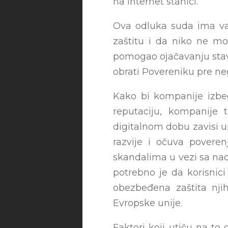
na Internet stanici.
Ova odluka suda ima važ
zaštitu i da niko ne mo
pomogao ojačavanju stava
obrati Povereniku pre ne
Kako bi kompanije izbeg
reputaciju, kompanije 
digitalnom dobu zavisi 
razvije i očuva povere
skandalima u vezi sa nad
potrebno je da korisnici
obezbeđena zaštita nji
Evropske unije.
Faktori koji utiču na to