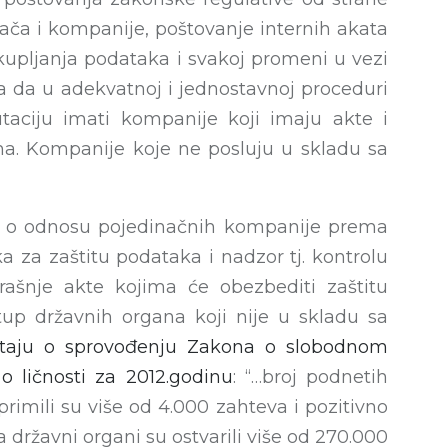
a i kompanije, poštovanje internih akata
ikupljanja podataka i svakoj promeni u vezi
da u adekvatnoj i jednostavnoj proceduri
taciju imati kompanije koji imaju akte i
. Kompanije koje ne posluju u skladu sa
je o odnosu pojedinačnih kompanije prema
 za zaštitu podataka i nadzor tj. kontrolu
šnje akte kojima će obezbediti zaštitu
tup državnih organa koji nije u skladu sa
štaju o sprovođenju Zakona o slobodnom
o ličnosti za 2012.godinu
: “…broj podnetih
rimili su više od 4.000 zahteva i pozitivno
 državni organi su ostvarili više od 270.000