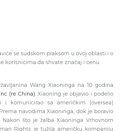
baviće se sudskom praksom u ovoj oblasti i o
 korisnicima da shvate značaj i cenu
ržavljanina Wang Xiaoninga na 10 godina
Inc (re China)
. Xiaoning je objavio i podelio
i i komunicirao sa američkim (oversea)
a. Prema navodima Xiaoninga, dok je boravio
ju. Nakon što je žalba Xiaoninga Vrhovnom
man Rights je tužila američku kompaniju