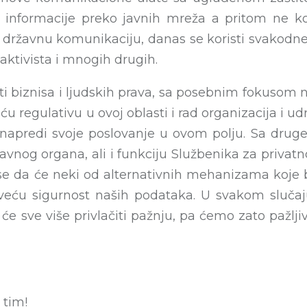
informacije preko javnih mreža a pritom ne kom
ti državnu komunikaciju, danas se koristi svakodne
, aktivista i mnogih drugih.
sti biznisa i ljudskih prava, sa posebnim fokusom
regulativu u ovoj oblasti i rad organizacija i u
apredi svoje poslovanje u ovom polju. Sa druge 
avnog organa, ali i funkciju Službenika za privat
da će neki od alternativnih mehanizama koje bizn
 veću sigurnost naših podataka. U svakom slučaju
će sve više privlačiti pažnju, pa ćemo zato pažlj
 tim!