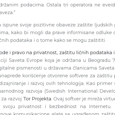
držanim podacima. Ostala tri operatora ne eveide
aveza.”
ispune svoje pozitivne obaveze zaštite ljudskih 
ma, kako bi mogli da prave informisane odluke o t
ličnih podataka i o tome kako se mogu zaštititi.
bode i pravo na privatnost, zaštitu ličnih podatak
nciji Saveta Evrope koja je održana u Beogradu 7
gitalne pismenosti u državama članicama Saveta E
naprede korišćenje otvorene softvere za zaštitu p
 dizajniranje i razvoj ovih tehnologija. Kao prime
uarnodnog razvoja (Swedish International Deve
 za razvoj
Tor Projekta
. Ovaj softver je mreža vir
 svoju privatnost i bezbednost na Internetu.
ove komunikacione alate sa ugrađenom zaštitom p