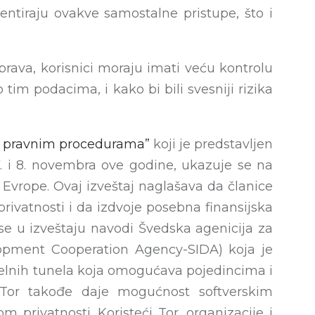
ntiraju ovakve samostalne pristupe, što i
prava, korisnici moraju imati veću kontrolu
im podacima, i kako bi bili svesniji rizika
a i pravnim procedurama”
koji je predstavljen
. i 8. novembra ove godine, ukazuje se na
vrope. Ovaj izveštaj naglašava da članice
rivatnosti i da izdvoje posebna finansijska
r se u izveštaju navodi Švedska agenicija za
lopment Cooperation Agency-SIDA) koja je
tuelnih tunela koja omogućava pojedincima i
 Tor takođe daje mogućnost softverskim
rivatnosti. Koristeći Tor, organizacije i