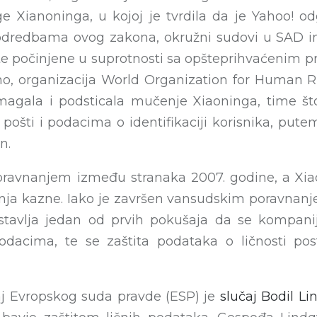
e Xianoninga, u kojoj je tvrdila da je Yahoo!
odredbama ovog zakona, okružni sudovi u SAD im
te počinjene u suprotnosti sa opšteprihvaćenim 
, organizacija World Organization for Human Rig
omagala i podsticala mučenje Xiaoninga, time š
pošti i podacima o identifikaciji korisnika, pute
n.
poravnanjem između stranaka 2007. godine, a Xiao
nja kazne. Iako je završen vansudskim poravnanje
dstavlja jedan od prvih pokušaja da se kompan
odacima, te se zaštita podataka o ličnosti po
čaj Evropskog suda pravde (ESP) je
slučaj Bodil Li