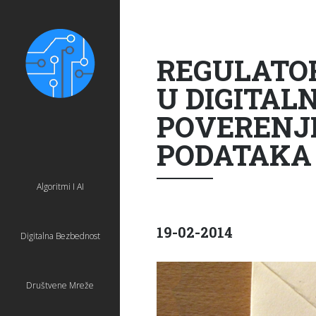
REGULATOR
U DIGITAL
POVERENJE
PODATAKA 
Algoritmi I AI
19-02-2014
Digitalna Bezbednost
Društvene Mreže