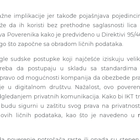
ne implikacije jer takođe pojašnjava pojedinci
že da ih koristi bez prethodne saglasnosti lica 
 Poverenika kako je predviđeno u Direktivi 95/46
go što započne sa obradom ličnih podataka.
le sudske postupke koji najčešće iziskuju veli
treba da postupaju u skladu sa standardima z
upravo od mogućnosti kompanija da obezbede prav
nje u digitalnom društvu. Nažalost, ovo povere
gledanjem privatnih komunikacija. Kako bi IKT tr
 budu sigurni u zaštitu svog prava na privatnost
hovih ličnih podataka, kao što je navedeno u
 da poverenje potrošača raste ili opada su stepe