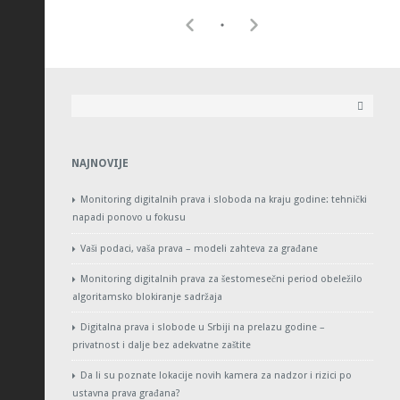
NAJNOVIJE
Monitoring digitalnih prava i sloboda na kraju godine: tehnički
napadi ponovo u fokusu
Vaši podaci, vaša prava – modeli zahteva za građane
Monitoring digitalnih prava za šestomesečni period obeležilo
algoritamsko blokiranje sadržaja
Digitalna prava i slobode u Srbiji na prelazu godine –
privatnost i dalje bez adekvatne zaštite
Da li su poznate lokacije novih kamera za nadzor i rizici po
ustavna prava građana?