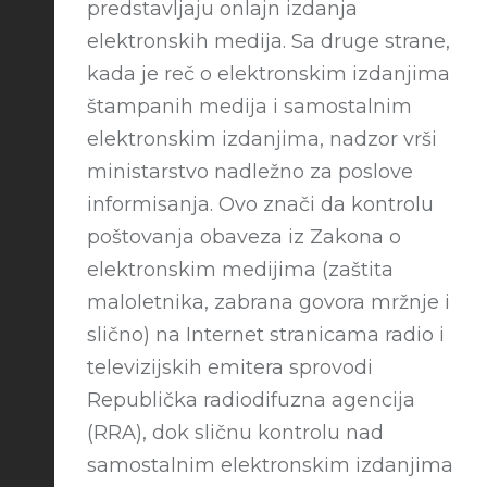
predstavljaju onlajn izdanja
elektronskih medija. Sa druge strane,
kada je reč o elektronskim izdanjima
štampanih medija i samostalnim
elektronskim izdanjima, nadzor vrši
ministarstvo nadležno za poslove
informisanja. Ovo znači da kontrolu
poštovanja obaveza iz Zakona o
elektronskim medijima (zaštita
maloletnika, zabrana govora mržnje i
slično) na Internet stranicama radio i
televizijskih emitera sprovodi
Republička radiodifuzna agencija
(RRA), dok sličnu kontrolu nad
samostalnim elektronskim izdanjima