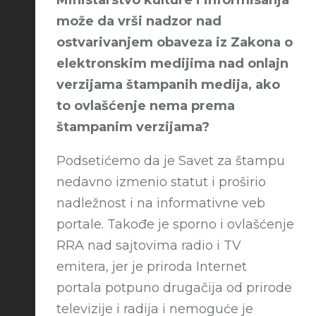
Ministarstvo kulture i informisanja
može da vrši nadzor nad
ostvarivanjem obaveza iz Zakona o
elektronskim medijima nad onlajn
verzijama štampanih medija, ako
to ovlašćenje nema prema
štampanim verzijama?
Podsetićemo da je Savet za štampu
nedavno izmenio statut i proširio
nadležnost i na informativne veb
portale. Takođe je sporno i ovlašćenje
RRA nad sajtovima radio i TV
emitera, jer je priroda Internet
portala potpuno drugačija od prirode
televizije i radija i nemoguće je