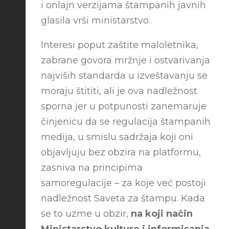
i onlajn verzijama štampanih javnih
glasila vrši ministarstvo.
Interesi poput zaštite maloletnika,
zabrane govora mržnje i ostvarivanja
najviših standarda u izveštavanju se
moraju štititi, ali je ova nadležnost
sporna jer u potpunosti zanemaruje
činjenicu da se regulacija štampanih
medija, u smislu sadržaja koji oni
objavljuju bez obzira na platformu,
zasniva na principima
samoregulacije – za koje već postoji
nadležnost Saveta za štampu. Kada
se to uzme u obzir,
na koji način