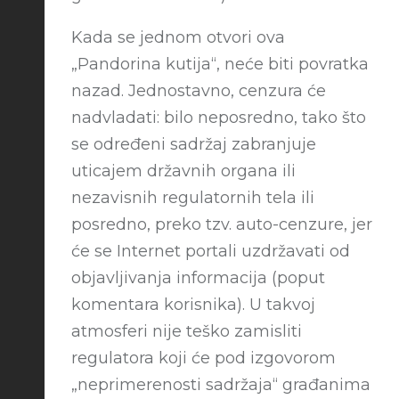
Kada se jednom otvori ova
„Pandorina kutija“, neće biti povratka
nazad. Jednostavno, cenzura će
nadvladati: bilo neposredno, tako što
se određeni sadržaj zabranjuje
uticajem državnih organa ili
nezavisnih regulatornih tela ili
posredno, preko tzv. auto-cenzure, jer
će se Internet portali uzdržavati od
objavljivanja informacija (poput
komentara korisnika). U takvoj
atmosferi nije teško zamisliti
regulatora koji će pod izgovorom
„neprimerenosti sadržaja“ građanima