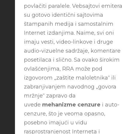
povlačiti paralele. Vebsajtovi emitera
su gotovo identični sajtovima
štampanih medija i samostalnim
Internet izdanjima. Naime, svi oni
imaju vesti, video-linkove i druge
audio-vizuelne sadržaje, komentare
posetilaca i slično. Sa ovako širokim
ovlašćenjima, RRA može pod
izgovorom „zaštite maloletnika“ ili
zabranjivanjem navodnog „govora
mržnje“ zapravo da
uvede
mehanizme cenzure
i auto-
cenzure, što je veoma opasno,
posebno imajući u vidu
rasprostranjenost Interneta i