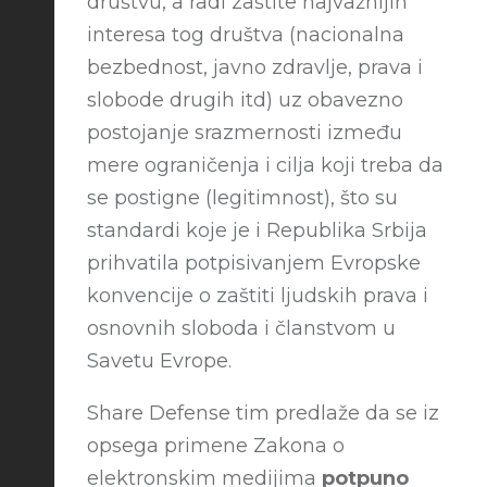
društvu, a radi zaštite najvažnijih
interesa tog društva (nacionalna
bezbednost, javno zdravlje, prava i
slobode drugih itd) uz obavezno
postojanje srazmernosti između
mere ograničenja i cilja koji treba da
se postigne (legitimnost), što su
standardi koje je i Republika Srbija
prihvatila potpisivanjem Evropske
konvencije o zaštiti ljudskih prava i
osnovnih sloboda i članstvom u
Savetu Evrope.
Share Defense tim predlaže da se iz
opsega primene Zakona o
elektronskim medijima
potpuno