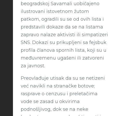
beogradskoj Savamali uobičajeno
ilustrovani istovetnom žutom
patkom, ogradili su se od ovih lista i
predstavili dokaze da se na listama
zapravo nalaze aktivisti ili simpatizeri
SNS. Dokazi su prikupljeni sa fejsbuk
profila članova spornih lista, koji su u
međuvremenu ugašeni ili zatvoreni
za javnost.
Preovlađuje utisak da su se netizeni
već navikli na stranačke botove;
rasprave o cenzusu i preletačima
vode se zasad u okvirima
podnošljivog, dok se na neke