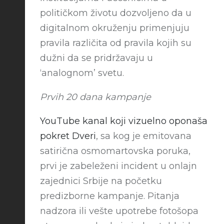
političkom životu dozvoljeno da u
digitalnom okruženju primenjuju
pravila različita od pravila kojih su
dužni da se pridržavaju u
‘analognom’ svetu.
Prvih 20 dana kampanje
YouTube kanal koji vizuelno oponaša
pokret Dveri
, sa kog je emitovana
satirična osmomartovska poruka,
prvi je zabeleženi incident u onlajn
zajednici Srbije na početku
predizborne kampanje. Pitanja
nadzora ili vešte upotrebe fotošopa