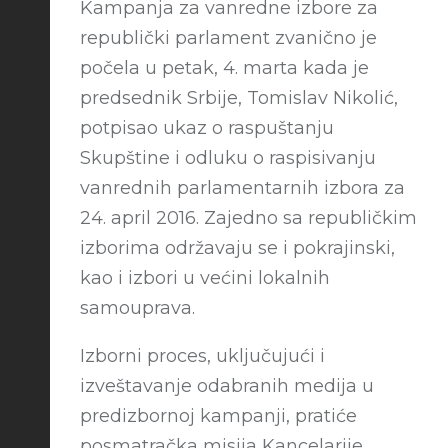
Kampanja za vanredne izbore za
republički parlament zvanično je
počela u petak, 4. marta kada je
predsednik Srbije, Tomislav Nikolić,
potpisao ukaz o raspuštanju
Skupštine i odluku o raspisivanju
vanrednih parlamentarnih izbora za
24. april 2016. Zajedno sa republičkim
izborima održavaju se i pokrajinski,
kao i izbori u većini lokalnih
samouprava.
Izborni proces, uključujući i
izveštavanje odabranih medija u
predizbornoj kampanji, pratiće
posmatračka misija Kancelarije