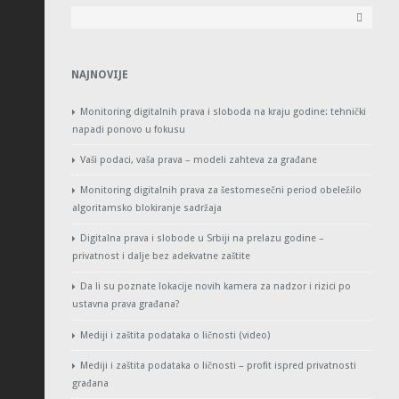
NAJNOVIJE
Monitoring digitalnih prava i sloboda na kraju godine: tehnički
napadi ponovo u fokusu
Vaši podaci, vaša prava – modeli zahteva za građane
Monitoring digitalnih prava za šestomesečni period obeležilo
algoritamsko blokiranje sadržaja
Digitalna prava i slobode u Srbiji na prelazu godine –
privatnost i dalje bez adekvatne zaštite
Da li su poznate lokacije novih kamera za nadzor i rizici po
ustavna prava građana?
Mediji i zaštita podataka o ličnosti (video)
Mediji i zaštita podataka o ličnosti – profit ispred privatnosti
građana