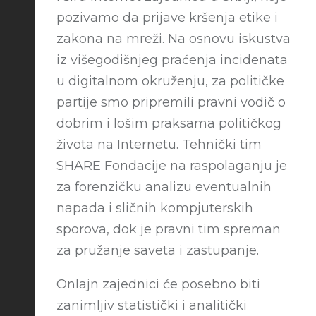
pozivamo da prijave kršenja etike i
zakona na mreži. Na osnovu iskustva
iz višegodišnjeg praćenja incidenata
u digitalnom okruženju, za političke
partije smo pripremili pravni vodič o
dobrim i lošim praksama političkog
života na Internetu. Tehnički tim
SHARE Fondacije na raspolaganju je
za forenzičku analizu eventualnih
napada i sličnih kompjuterskih
sporova, dok je pravni tim spreman
za pružanje saveta i zastupanje.
Onlajn zajednici će posebno biti
zanimljiv statistički i analitički