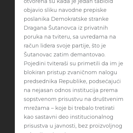
otvorena su kada je jedan tabloid
objavio sliku navodne prepiske
poslanika Demokratske stranke
Dragana Šutanovca iz privatnih
poruka na tviteru, sa uvredama na
račun lidera svoje partije, što je
Šutanovac zatim demantovao.
Pojedini tviteraši su primetili da im je
blokiran pristup zvaničnom nalogu
predsednika Republike, podsećajući
na nejasan odnos institucija prema
sopstvenom prisustvu na društvenim
mrežama – koje bi trebalo tretirati
kao sastavni deo institucionalnog
prisustva u javnosti, bez proizvoljnog