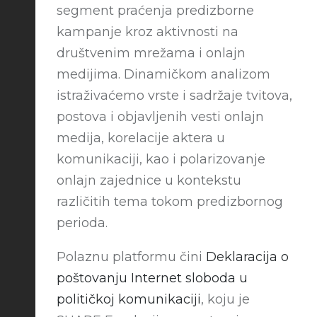
segment praćenja predizborne
kampanje kroz aktivnosti na
društvenim mrežama i onlajn
medijima. Dinamičkom analizom
istraživaćemo vrste i sadržaje tvitova,
postova i objavljenih vesti onlajn
medija, korelacije aktera u
komunikaciji, kao i polarizovanje
onlajn zajednice u kontekstu
različitih tema tokom predizbornog
perioda.
Polaznu platformu čini
Deklaracija o
poštovanju Internet sloboda u
političkoj komunikaciji
, koju je