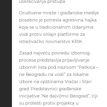
uskraćivanja pristupa.
Društvene mreže i građanske medije
posebno je potresla agresivna hajka
koja se u tradicionalnim izdanjima
vodi protiv onlajn platforme za
istraživačko novinarstvo KRIK.
Zasad najveću povredu izbornog
procesa predstavlja prijavljivanje
izbornih lista pod nazivom “Patkica –
ne Beogradu na vodi” za lokalne
izbore na opštinama Vračar i Stari
grad. Predstavnici građanske
inicijative “Ne da(vi)mo Beograd”, čiji
su protesti protiv projekta u