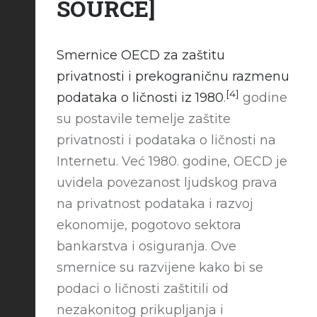
SOURCE
]
Smernice OECD za zaštitu
privatnosti i prekograničnu razmenu
[4]
podataka o ličnosti iz 1980
.
godine
su postavile temelje zaštite
privatnosti i podataka o ličnosti na
Internetu. Već 1980. godine, OECD je
uvidela povezanost ljudskog prava
na privatnost podataka i razvoj
ekonomije, pogotovo sektora
bankarstva i osiguranja. Ove
smernice su razvijene kako bi se
podaci o ličnosti zaštitili od
nezakonitog prikupljanja i