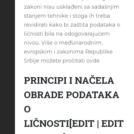
zakoni nisu usklađeni sa sadašnjim
stanjem tehnike i stoga ih treba
revidirati kako bi zaštita podataka o
ličnosti bila na odogovarajućem
nivou. Više o međunarodnim,
evropskim i zakonima Republike
Srbije možete pročitati ovde.
PRINCIPI I NAČELA
OBRADE PODATAKA
O
LIČNOSTI
[
EDIT
|
EDIT