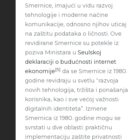
Smernice, imajući u vidu razvoj
tehnologije i moderne načine
komunikacije, odnosno njihov uticaj
na zaštitu podataka o ličnosti. Ove
revidirane Smernice su potekle iz
poziva Ministara u
Seulskoj
deklaraciji o budućnosti internet
[5]
ekonomije
da se Smernice iz 1980.
godine revidraju u svetlu “razvoja
novih tehnologija, tržišta i ponašanja
korisnika, kao i sve većoj važnosti
digitalnih identiteta”. Izmene
Smernica iz 1980. godine mogu se
svrstati u dve oblasti: praktičnu
implementaciju zaštite privatnosti