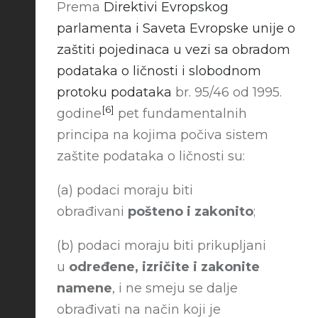
Prema
Direktivi Evropskog
parlamenta i Saveta Evropske unije o
zaštiti pojedinaca u vezi sa obradom
podataka o ličnosti i slobodnom
protoku podataka
br. 95/46 od 1995.
[6]
godine
pet fundamentalnih
principa na kojima počiva sistem
zaštite podataka o ličnosti su:
(a) podaci moraju biti
obrađivani
pošteno i zakonito
;
(b) podaci moraju biti prikupljani
u
određene, izričite i zakonite
namene
, i ne smeju se dalje
obrađivati na način koji je