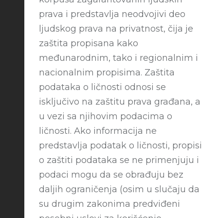
prava i predstavlja neodvojivi deo
ljudskog prava na privatnost, čija je
zaštita propisana kako
međunarodnim, tako i regionalnim i
nacionalnim propisima. Zaštita
podataka o ličnosti odnosi se
isključivo na zaštitu prava građana, a
u vezi sa njihovim podacima o
ličnosti. Ako informacija ne
predstavlja podatak o ličnosti, propisi
o zaštiti podataka se ne primenjuju i
podaci mogu da se obrađuju bez
daljih ograničenja (osim u slučaju da
su drugim zakonima predviđeni