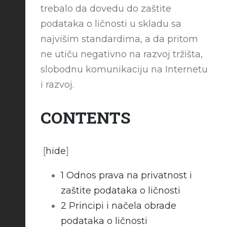
trebalo da dovedu do zaštite
podataka o ličnosti u skladu sa
najvišim standardima, a da pritom
ne utiču negativno na razvoj tržišta,
slobodnu komunikaciju na Internetu
i razvoj.
CONTENTS
[
hide
]
1
Odnos prava na privatnost i
zaštite podataka o ličnosti
2
Principi i načela obrade
podataka o ličnosti