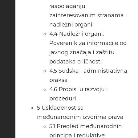
raspolaganju
zainteresovanim stranama i
nadležni organi
4.4
Nadležni organi:
Poverenik za informacije od
javnog značaja i zaštitu
podataka o ličnosti
4.5
Sudska i administrativna
praksa
4.6
Propisi u razvoju i
proceduri
5
Usklađenost sa
međunarodnim izvorima prava
5.1
Pregled međunarodnih
principa i regulative