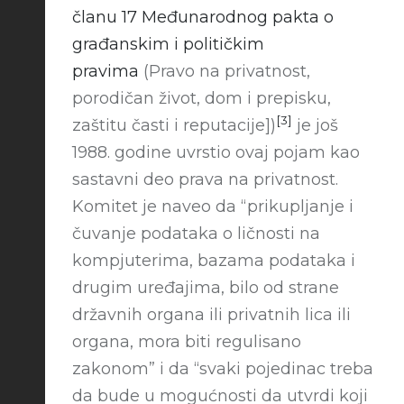
članu 17 Međunarodnog pakta o
građanskim i političkim
pravima
(Pravo na privatnost,
porodičan život, dom i prepisku,
[3]
zaštitu časti i reputacije])
je još
1988. godine uvrstio ovaj pojam kao
sastavni deo prava na privatnost.
Komitet je naveo da “prikupljanje i
čuvanje podataka o ličnosti na
kompjuterima, bazama podataka i
drugim uređajima, bilo od strane
državnih organa ili privatnih lica ili
organa, mora biti regulisano
zakonom” i da “svaki pojedinac treba
da bude u mogućnosti da utvrdi koji