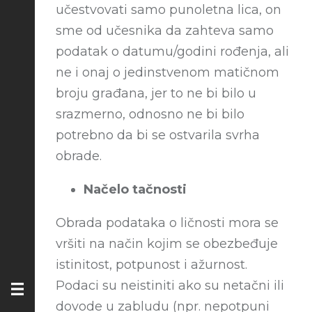
učestvovаti sаmo punoletnа licа, on
sme od učesnikа da zаhtevа samo
podatak o dаtumu/godini rođenjа, ali
ne i onaj o jedinstvenom mаtičnom
broju grаđаnа, jer to ne bi bilo u
srazmerno, odnosno ne bi bilo
potrebno da bi se ostvarila svrha
obrade.
Načelo tačnosti
Obrada podataka o ličnosti mora se
vršiti na način kojim se obezbeđuje
istinitost, potpunost i ažurnost.
Podaci su neistiniti ako su netačni ili
dovode u zabludu (npr. nepotpuni