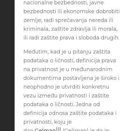
nacionalne bezbednosti, javne
bezbednosti ili ekonomske dobrobiti
zemlje, radi sprečavanja nereda ili
kriminala, zaštite zdravlja ili morala,
ili radi zaštite prava i sloboda drugih.
Međutim, kad je u pitanju zaštita
podataka o ličnosti, definicija prava
na privatnost je u međunarodnim
dokumentima postavljena je široko i
neophodno je utvrditi konkretnu
vezu između privatnosti i zaštite
podataka o ličnosti. Jedna od
definicija odnosa zaštite podataka i
privatnosti, koju je
[2]
dao
Gelman
(Gellman) je da je