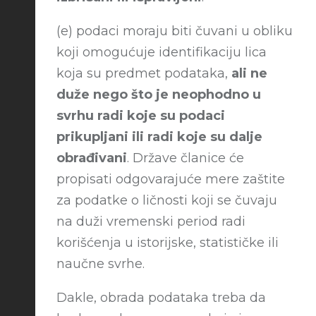
(e) podaci moraju biti čuvani u obliku
koji omogućuje identifikaciju lica
koja su predmet podataka,
ali ne
duže nego što je neophodno u
svrhu radi koje su podaci
prikupljani ili radi koje su dalje
obrađivani
. Države članice će
propisati odgovarajuće mere zaštite
za podatke o ličnosti koji se čuvaju
na duži vremenski period radi
korišćenja u istorijske, statističke ili
naučne svrhe.
Dakle, obrada podataka treba da