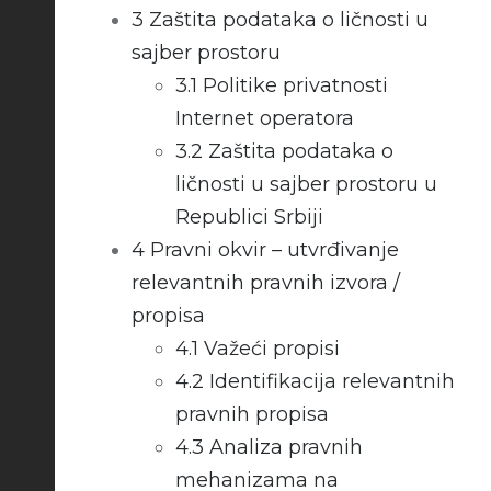
3
Zaštita podataka o ličnosti u
sajber prostoru
3.1
Politike privatnosti
Internet operatora
3.2
Zaštita podataka o
ličnosti u sajber prostoru u
Republici Srbiji
4
Pravni okvir – utvrđivanje
relevantnih pravnih izvora /
propisa
4.1
Važeći propisi
4.2
Identifikacija relevantnih
pravnih propisa
4.3
Analiza pravnih
mehanizama na