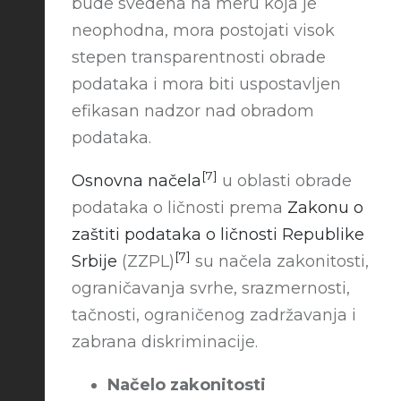
bude svedena na meru koja je
neophodna, mora postojati visok
stepen transparentnosti obrade
podataka i mora biti uspostavljen
efikasan nadzor nad obradom
podataka.
[7]
Osnovna načela
u oblasti obrade
podataka o ličnosti prema
Zakonu o
zaštiti podataka o ličnosti Republike
[7]
Srbije
(ZZPL)
su načela zakonitosti,
ograničavanja svrhe, srazmernosti,
tačnosti, ograničenog zadržavanja i
zabrana diskriminacije.
Načelo zakonitosti