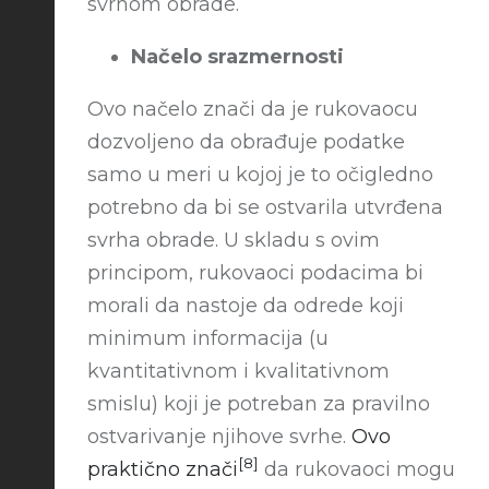
svrhom obrade.
Načelo srazmernosti
Ovo načelo znači da je rukovaocu
dozvoljeno da obrađuje podatke
samo u meri u kojoj je to očigledno
potrebno da bi se ostvarila utvrđena
svrha obrade. U skladu s ovim
principom, rukovaoci podacima bi
morali da nastoje da odrede koji
minimum informacija (u
kvantitativnom i kvalitativnom
smislu) koji je potreban za pravilno
ostvarivanje njihove svrhe.
Ovo
[8]
praktično znači
da rukovаoci mogu