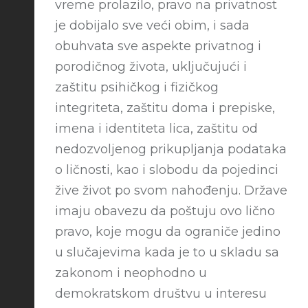
vreme prolazilo, pravo na privatnost
je dobijalo sve veći obim, i sada
obuhvata sve aspekte privatnog i
porodičnog života, uključujući i
zaštitu psihičkog i fizičkog
integriteta, zaštitu doma i prepiske,
imena i identiteta lica, zaštitu od
nedozvoljenog prikupljanja podataka
o ličnosti, kao i slobodu da pojedinci
žive život po svom nahođenju. Države
imaju obavezu da poštuju ovo lično
pravo, koje mogu da ograniče jedino
u slučajevima kada je to u skladu sa
zakonom i neophodno u
demokratskom društvu u interesu