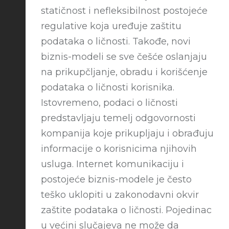
statičnost i nefleksibilnost postojeće
regulative koja uređuje zaštitu
podataka o ličnosti. Takođe, novi
biznis-modeli se sve češće oslanjaju
na prikupčljanje, obradu i korišćenje
podataka o ličnosti korisnika.
Istovremeno, podaci o ličnosti
predstavljaju temelj odgovornosti
kompanija koje prikupljaju i obrađuju
informacije o korisnicima njihovih
usluga. Internet komunikaciju i
postojeće biznis-modele je često
teško uklopiti u zakonodavni okvir
zaštite podataka o ličnosti. Pojedinac
u većini slučajeva ne može da