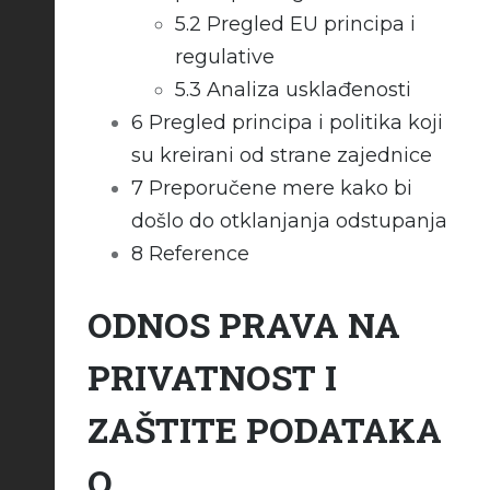
5.2
Pregled EU principa i
regulative
5.3
Analiza usklađenosti
6
Pregled principa i politika koji
su kreirani od strane zajednice
7
Preporučene mere kako bi
došlo do otklanjanja odstupanja
8
Reference
ODNOS PRAVA NA
PRIVATNOST I
ZAŠTITE PODATAKA
O