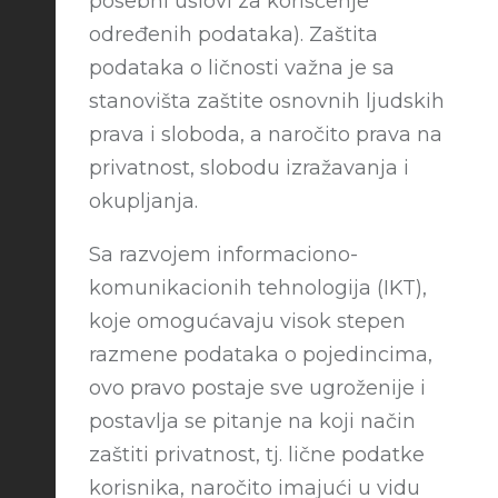
posebni uslovi za korišćenje
određenih podataka). Zaštita
podataka o ličnosti važna je sa
stanovišta zaštite osnovnih ljudskih
prava i sloboda, a naročito prava na
privatnost, slobodu izražavanja i
okupljanja.
Sa razvojem informaciono-
komunikacionih tehnologija (IKT),
koje omogućavaju visok stepen
razmene podataka o pojedincima,
ovo pravo postaje sve ugroženije i
postavlja se pitanje na koji način
zaštiti privatnost, tj. lične podatke
korisnika, naročito imajući u vidu