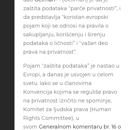
zaštita podataka “parče privatnosti”, i
da predstavlja “koristan evropski
pojam koji se odnosi na pravila o
sakupljanju, korišćenju i širenju
podataka o ličnosti” i “važan deo
prava na privatnost”.
Pojam “zaštita podataka” je nastao u
Evropi, a danas je usvojen u celom
svetu. Iako se u članovima
Konvencija kojima se reguliše pravo
na privatnost izričito ne spominje,
Komitet za ljudska prava (Human
Rights Committee), u
svom
Generalnom komentaru br. 16 o