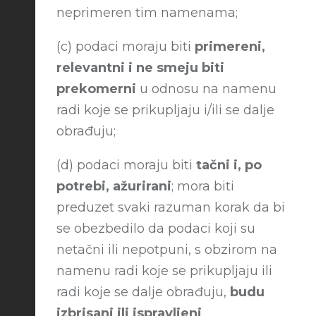
neprimeren tim namenama;
(c) podaci moraju biti
primereni,
relevantni i ne smeju biti
prekomerni
u odnosu na namenu
radi koje se prikupljaju i/ili se dalje
obrađuju;
(d) podaci moraju biti
tačni i, po
potrebi, ažurirani
; mora biti
preduzet svaki razuman korak da bi
se obezbedilo da podaci koji su
netačni ili nepotpuni, s obzirom na
namenu radi koje se prikupljaju ili
radi koje se dalje obrađuju,
budu
izbrisani ili ispravljeni
.